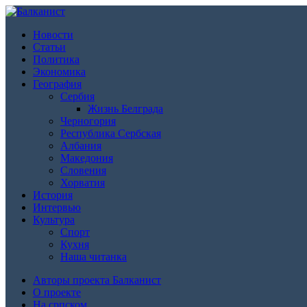
Новости
Статьи
Политика
Экономика
География
Сербия
Жизнь Белграда
Черногория
Республика Сербская
Албания
Македония
Словения
Хорватия
История
Интервью
Культура
Спорт
Кухня
Наша читанка
Авторы проекта Балканист
О проекте
На српском