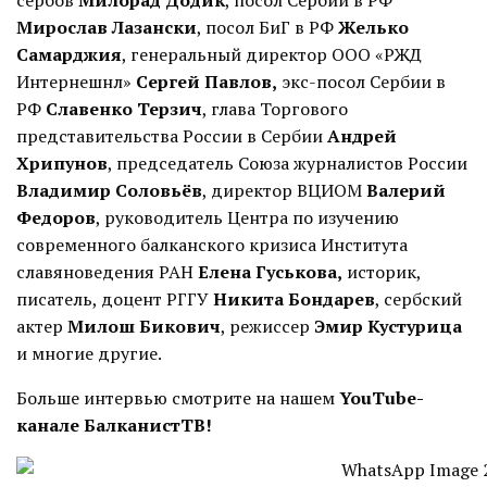
сербов
Милорад Додик
, посол Сербии в РФ
Мирослав Лазански
, посол БиГ в РФ
Желько
Самарджия
, генеральный директор ООО «РЖД
Интернешнл»
Сергей Павлов
,
экс-посол Сербии в
РФ
Славенко Терзич
, глава Торгового
представительства России в Сербии
Андрей
Хрипунов
, председатель Союза журналистов России
Владимир Соловьёв
, директор ВЦИОМ
Валерий
Федоров
, руководитель Центра по изучению
современного балканского кризиса Института
славяноведения РАН
Елена Гуськова
,
историк,
писатель, доцент РГГУ
Никита Бондарев
, сербский
актер
Милош Бикович
, режиссер
Эмир Кустурица
и многие другие.
Больше интервью смотрите на нашем
YouTube-
канале БалканистТВ
!