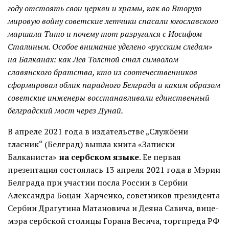
году отстоять свои церкви и храмы, как во Вторую
мировую войну советские летчики спасали югославского
маршала Тито и почему тот разругался с Иосифом
Сталиным. Особое внимание уделено «русским следам»
на Балканах: как Лев Толстой стал символом
славянского братства, кто из соотечественников
сформировал облик парадного Белграда и каким образом
советские инженеры восстанавливали единственный
белградский мост через Дунай.
В апреле 2021 года в издательстве „Службени
гласник“ (Белград) вышла книга «Записки
Балканиста»
на сербском языке
. Ее первая
презентация состоялась 13 апреля 2021 года в Мэрии
Белграда при участии посла России в Сербии
Александра Боцан-Харченко, советников президента
Сербии Драгутина Матановича и Деяна Савича, вице-
мэра сербской столицы Горана Весича, торгпреда РФ