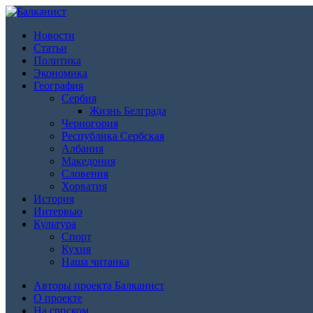
Новости
Статьи
Политика
Экономика
География
Сербия
Жизнь Белграда
Черногория
Республика Сербская
Албания
Македония
Словения
Хорватия
История
Интервью
Культура
Спорт
Кухня
Наша читанка
Авторы проекта Балканист
О проекте
На српском