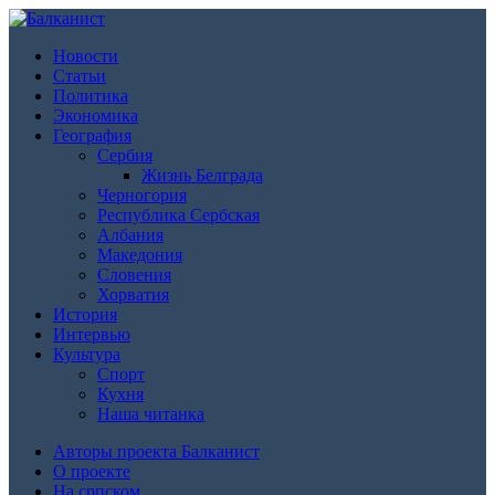
Новости
Статьи
Политика
Экономика
География
Сербия
Жизнь Белграда
Черногория
Республика Сербская
Албания
Македония
Словения
Хорватия
История
Интервью
Культура
Спорт
Кухня
Наша читанка
Авторы проекта Балканист
О проекте
На српском