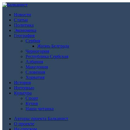
Новости
Статьи
Политика
Экономика
География
Сербия
Жизнь Белграда
Черногория
Республика Сербская
Албания
Македония
Словения
Хорватия
История
Интервью
Культура
Спорт
Кухня
Наша читанка
Авторы проекта Балканист
О проекте
На српском