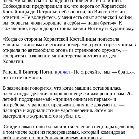
членами хорватского народного ополчения и полицией.
Собеседники предупредили их, что дорога от Хорватской
Костайницы до Петриньи небезопасна, но Виктор Ногин
ответил: «Не волнуйтесь, у меня есть опыт афганской войны,
вы, хорваты, люди хорошие, а сербы — наши братья». К
сожалению, вера в добро стоила жизни Ногину и Куринному.
«Когда со стороны Хорватской Костайницы подъехала
машина с дипломатическими номерами, группа преступников
открыла по автомобилю огонь из стрелкового оружия», —
говорится в заявлении министерства внутренних дел
Хорватии.
Раненый Виктор Ногин
кричал
«Не стреляйте, мы — братья»,
но это не помогло.
В заявлении говорится, что когда машина остановилась,
члены подразделения подошли к еще живым репортерам. 26-
летний подозреваемый «пришел одним из первых» и
потребовал у раненых предъявить личные документы —
паспорта и журналистские удостоверения. Затем он
выстрелил в журналистов и убил их.
Свидетелями стали большинство членов спецподразделения,
в том числе один из подозреваемых, который командовал
действиями подчинённых во время инцидента.