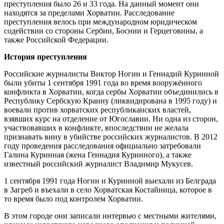
преступления было 26 и 33 года. На данный момент они
находятся за пределами Хорватии. Расследование
преступления велось при международном юридическом
содействии со стороны Сербии, Боснии и Герцеговины, а
также Российской Федерации.
История преступления
Российские журналисты Виктор Ногин и Геннадий Куринной
были убиты 1 сентября 1991 года во время вооружённого
конфликта в Хорватии, когда сербы Хорватии объединились в
Республику Сербскую Краину (ликвидирована в 1995 году) и
воевали против хорватских республиканских властей,
взявших курс на отделение от Югославии. Ни одна из сторон,
участвовавших в конфликте, впоследствии не желала
признавать вину в убийстве российских журналистов. В 2012
году проведения расследования официально затребовали
Галина Куринная (жена Геннадия Куринного), а также
известный российский журналист Владимир Мукусев.
1 сентября 1991 года Ногин и Куринной выехали из Белграда
в Загреб и въехали в село Хорватская Костайница, которое в
то время было под контролем Хорватии.
В этом городе они записали интервью с местными жителями,