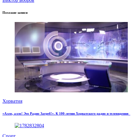
Виктор Бобров
Похожие записи
Хорватия
«Алло, алло! Это Радио Загреб!». К 100-летию Хорватского радио и телевидения
Спорт