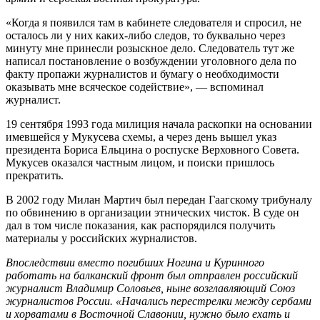
«Когда я появился там в кабинете следователя и спросил, не
осталось ли у них каких-либо следов, то буквально через
минуту мне принесли розыскное дело. Следователь тут же
написал постановление о возбуждении уголовного дела по
факту пропажи журналистов и бумагу о необходимости
оказывать мне всяческое содействие», — вспоминал
журналист.
19 сентября 1993 года милиция начала раскопки на основании
имевшейся у Мукусева схемы, а через день вышел указ
президента Бориса Ельцина о роспуске Верховного Совета.
Мукусев оказался частным лицом, и поиски пришлось
прекратить.
В 2002 году Милан Мартич был передан Гаагскому трибуналу
по обвинению в организации этнических чисток. В суде он
дал в том числе показания, как распорядился получить
материалы у российских журналистов.
Впоследствии вместо погибших Ногина и Куринного
работать на балканский фронт был отправлен российский
журналист Владимир Соловьев, ныне возглавляющий Союз
журналистов России. «Начались перестрелки между сербами
и хорватами в Восточной Славонии, нужно было ехать и