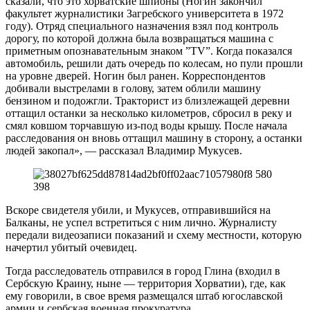
сказали, что это хорватские шпионы (Ногин закончил
факультет журналистики Загребского университета в 1972
году). Отряд специального назначения взял под контроль
дорогу, по которой должна была возвращаться машина с
приметным опознавательным знаком ”TV”. Когда показался
автомобиль, решили дать очередь по колесам, но пули прошли
на уровне дверей. Ногин был ранен. Корреспондентов
добивали выстрелами в голову, затем облили машину
бензином и подожгли. Тракторист из близлежащей деревни
оттащил останки за несколько километров, сбросил в реку и
смял ковшом торчавшую из-под воды крышу. После начала
расследования он вновь оттащил машину в сторону, а останки
людей закопал», — рассказал Владимир Мукусев.
Вскоре свидетеля убили, и Мукусев, отправившийся на
Балканы, не успел встретиться с ним лично. Журналисту
передали видеозаписи показаний и схему местности, которую
начертил убитый очевидец.
Тогда расследователь отправился в город Глина (входил в
Сербскую Краину, ныне — территория Хорватии), где, как
ему говорили, в свое время размещался штаб югославской
армии и сербская военная прокуратура.