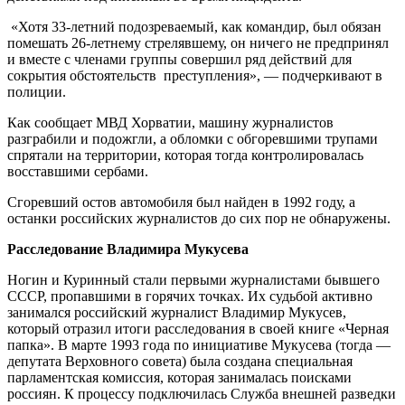
«Хотя 33-летний подозреваемый, как командир, был обязан
помешать 26-летнему стрелявшему, он ничего не предпринял
и вместе с членами группы совершил ряд действий для
сокрытия обстоятельств преступления», — подчеркивают в
полиции.
Как сообщает МВД Хорватии, машину журналистов
разграбили и подожгли, а обломки с обгоревшими трупами
спрятали на территории, которая тогда контролировалась
восставшими сербами.
Сгоревший остов автомобиля был найден в 1992 году, а
останки российских журналистов до сих пор не обнаружены.
Расследование Владимира Мукусева
Ногин и Куринный стали первыми журналистами бывшего
СССР, пропавшими в горячих точках. Их судьбой активно
занимался российский журналист Владимир Мукусев,
который отразил итоги расследования в своей книге «Черная
папка». В марте 1993 года по инициативе Мукусева (тогда —
депутата Верховного совета) была создана специальная
парламентская комиссия, которая занималась поисками
россиян. К процессу подключилась Служба внешней разведки