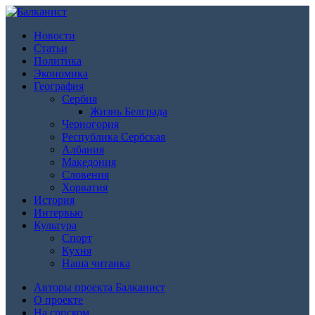
Новости
Статьи
Политика
Экономика
География
Сербия
Жизнь Белграда
Черногория
Республика Сербская
Албания
Македония
Словения
Хорватия
История
Интервью
Культура
Спорт
Кухня
Наша читанка
Авторы проекта Балканист
О проекте
На српском