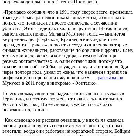
под руководством лично Евгения Примакова.
«Примаков сообщил, что в 1991 году, скорее всего, произошла
трагедия. Глава разведки показал документы, из которых я
понял, что появился не просто свидетель, а соучастник
убийства. Этот свидетель входил в группу из 13 омоновцев,
выполнявших приказ Милана Мартича, тогда — министра
внутренних дел [Cербской] Краины, а впоследствии ее
президента. Приказ – получить исходники пленок, которые
снимали журналисты, работавшие по обе линии фронта. 12 из
тех омоновцев, включая командира, затем погибли при
разных обстоятельствах. А один остался жив, потому что
вскоре после событий был осужден за хулиганство и, выйдя
через полтора года, узнал от жены, что назначена премия за
информацию о пропавших журналистах», —
рассказывал
Мукусев в 2011 году в интервью «Фонтанке».
По его словам, свидетель надеялся взять деньги и уехать в
Германию, и поэтому его жена отправилась в посольство
России в Белград. По ее словам, муж был готов дать
показания под запись.
«Как следовало из рассказа очевидца, у них была команда
любой ценой получить сведения у журналистов, которых
заметили, когда они работали на хорватской стороне. Бойцам