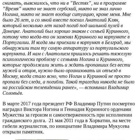
снимать, выяснилось, что ни в ”Вестях”, ни в программе
”Время” никто не знает сербский, никто не знал лично
Ногина, никто не знает вообще ситуацию, кроме меня. Мне
было 26 лет, и со мной вместе поехал Анатолий Клян,
который несколько лет назад погиб под шальной пулей в
Донецке. Анатолий был хорошо знаком с семьей Куринного,
потому что когда-то он заменял Куринного на корпункте в
Португалии. И когда мы приехали в корпункт в Белград, мы
обнаружили там ту самую аппаратуру из португальского
корпункта. И нам с Анатолием пришлось решать тяжелую
психологически проблему с семьями Ногина и Куринного,
которые продолжали жить и ждать пропавших без вести
мужей и отцов, нужно было организовать их отъезд в
Москву, когда стало ясно, что Ногин и Куринной не просто
пропали без следа, а погибли. Такой трагедии никогда не было
на российском телевидении ранее», — вспоминал Владимир
Соловьёв.
В марте 2017 года президент РФ Владимир Путин посмертно
наградил Виктора Ногина и Геннадия Куринного орденами
Мужества за героизм и самоотверженность при исполнении
гражданского долга. 21 мая 2011 года в Хорватии, на месте
гибели журналистов, по инициативе Владимира Мукусева
открыли памятник.