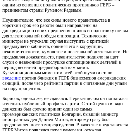
одним из основных политических противников ГЕРБ –
президентом страны Руменом Радевым.
Неудивительно, что все силы нового правительства в
короткий срок его работы были направлены на
дискредитацию своих предшественников и подготовку почвы
для электоральной победы оппозиции. Технические
министры не упускали случая выступить с критикой
предыдущего кабинета, обвиняя его в коррупции,
некомпетентности, кумовстве и нелегальной деятельности. Не
предъявляя доказательств, правительство подняло на щит
слухи о незаконной прослушке оппозиционных деятелей в
период весенней предвыборной кампании.
Кульминационным моментом всей этой шумихи стало
введение
против близких к ГЕРБ бизнесменов американских
санкций, после чего рейтинги партии в считанные дни упали
на пару процентов.
Борисов, однако же, не сдавался. Первым делом он попытался
изменить публичный профиль партии. С этой целью в ряды
движения был срочно принят один из самых
проамериканских политиков Болгарии, бывший министр
иностранных дел Даниел Митов, которому сразу был
предоставлен пост зампредседателя. В качестве представителя
ГЕРБ Митов появлялся перед камерами, осуждая