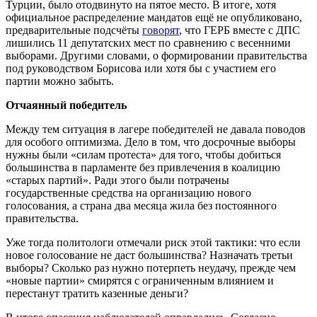
Турции, было отодвинуто на пятое место. В итоге, хотя
официальное распределение мандатов ещё не опубликовано,
предварительные подсчёты
говорят
, что ГЕРБ вместе с ДПС
лишились 11 депутатских мест по сравнению с весенними
выборами. Другими словами, о формировании правительства
под руководством Борисова или хотя бы с участием его
партии можно забыть.
Отчаянный победитель
Между тем ситуация в лагере победителей не давала поводов
для особого оптимизма. Дело в том, что досрочные выборы
нужны были «силам протеста» для того, чтобы добиться
большинства в парламенте без привлечения в коалицию
«старых партий». Ради этого были потрачены
государственные средства на организацию нового
голосования, а страна два месяца жила без постоянного
правительства.
Уже тогда политологи отмечали риск этой тактики: что если
новое голосование не даст большинства? Назначать третьи
выборы? Сколько раз нужно потерпеть неудачу, прежде чем
«новые партии» смирятся с ограниченным влиянием и
перестанут тратить казенные деньги?