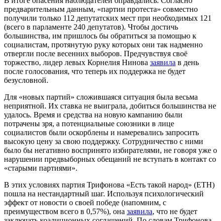
В итоге опасения наблюдателей оправдались. Согласно
предварительным данным, «партии протеста» совместно
получили только 112 депутатских мест при необходимых 121
(всего в парламенте 240 депутатов). Чтобы достичь
большинства, им пришлось бы обратиться за помощью к
социалистам, протянутую руку которых они так надменно
отвергли после весенних выборов. Предчувствуя своё
торжество, лидер левых Корнелия Нинова
заявила
в день
после голосования, что теперь их поддержка не будет
безусловной.
Для «новых партий» сложившаяся ситуация была весьма
неприятной. Их ставка не выиграла, добиться большинства не
удалось. Время и средства на новую кампанию были
потрачены зря, а потенциальные союзники в лице
социалистов были оскорблены и намеревались запросить
высокую цену за свою поддержку. Сотрудничество с ними
было бы негативно воспринято избирателями, не говоря уже о
нарушении предвыборных обещаний не вступать в контакт со
«старыми партиями».
В этих условиях партия Трифонова «Есть такой народ» (ЕТН)
пошла на нестандартный шаг. Используя психологический
эффект от новости о своей победе (напомним, с
преимуществом всего в 0,57%), она
заявила
, что не будет
заключать коалиционных соглашений. По словам Трифонова,