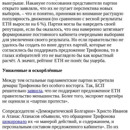
выигрыше. Накануне голосования представители партии
открыто заявляли, что их не пугает перспектива новых
выборов, – что и понятно, принимая во внимание растущую
популярность движения (по сравнению с весной результаты
ЕТН выросли на 6 %). Партия могла бы навредить своей
репутации, если бы оказалось, что она намеренно затягивает
формирование постоянного кабинета очередными выборами
для увеличения своего результата. Но если правительство не
удалось бы создать по вине других партий, которые не
согласились бы поддержать предложение Трифонова, то в
глазах избирателей это не выглядело бы как корыстный
расчёт. А значит, рейтинг ЕТН не понёс бы ущерба.
Униженные и оскорблённые
Между тем остальные парламентские партии встретили
демарш Трифонова без особого восторга. Так, БСП
решительно
заявила
, что не поддержит предложенное ЕТН
правительство меньшинства. Более того, экспромт партнёра
не оценили и «партии протеста».
Сопредседатели «Демократической Болгарии» Христо Иванов
и Атанас Атанасов объявили, что обращение Трифонова
шокировало
их «и манерой действий, и содержанием, и
персональным составом предложенного кабинета». По их