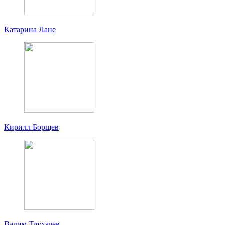
Катарина Лане
Кирилл Борщев
Вадим Трухачев