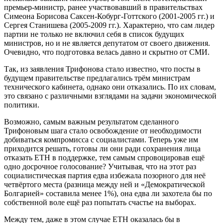
премьер-министр, ранее участвовавший в правительствах
Симеона Борисова Саксен-Кобург-Готтского (2001-2005 гг.) и
Сергея Станишева (2005-2009 гг.). Характерно, что сам лидер
партии не только не включил себя в список будущих
министров, но и не является депутатом от своего движения.
Очевидно, что подготовка велась давно и скрытно от СМИ.
Так, из заявления Трифонова стало известно, что посты в
будущем правительстве предлагались трём министрам
технического кабинета, однако они отказались. По их словам,
это связано с различными взглядами на задачи экономической
политики.
Возможно, самым важным результатом сделанного
Трифоновым шага стало освобождение от необходимости
добиваться компромисса с социалистами. Теперь уже им
приходится решать, готовы ли они ради сохранения лица
отказать ЕТН в поддержке, тем самым спровоцировав ещё
одно досрочное голосование? Учитывая, что на этот раз
социалистическая партия едва избежала позорного для неё
четвёртого места (разница между ней и «Демократической
Болгарией» составила менее 1%), она едва ли захотела бы по
собственной воле ещё раз попытать счастье на выборах.
Между тем, даже в этом случае ЕТН оказалась бы в