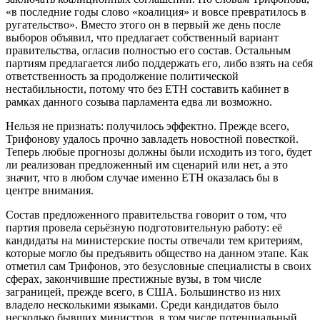
«в последние годы слово «коалиция» и вовсе превратилось в
ругательство». Вместо этого он в первый же день после
выборов объявил, что предлагает собственный вариант
правительства, огласив полностью его состав. Остальным
партиям предлагается либо поддержать его, либо взять на себя
ответственность за продолжение политической
нестабильности, потому что без ЕТН составить кабинет в
рамках данного созыва парламента едва ли возможно.
Нельзя не признать: получилось эффектно. Прежде всего,
Трифонову удалось прочно завладеть новостной повесткой.
Теперь любые прогнозы должны были исходить из того, будет
ли реализован предложенный им сценарий или нет, а это
значит, что в любом случае именно ЕТН оказалась бы в
центре внимания.
Состав предложенного правительства говорит о том, что
партия провела серьёзную подготовительную работу: её
кандидаты на министерские посты отвечали тем критериям,
которые могло бы предъявить общество на данном этапе. Как
отметил сам Трифонов, это безусловные специалисты в своих
сферах, закончившие престижные вузы, в том числе
заграницей, прежде всего, в США. Большинство из них
владело несколькими языками. Среди кандидатов было
несколько бывших министров, в том числе потенциальный