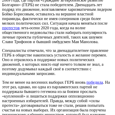
2009 года, где партия «Граждане за европейское развитие
Болгарии» (ГЕРБ) не стала победителем. Двенадцать лет
подряд это движение, возглавляемое харизматичным лидером
Бойко Борисовым, оставалось на вершине властной
пирамиды, фактически не имея соперников среди более
мелких политических сил. Ситуация начала меняться после
протестов
лета-осени 2020 года, когда на волне
общественного недовольства стали набирать популярность
личные проекты публичных деятелей, таких как шоумен
Слави Трифонов и бывший омбудсмен Мая Манолова.
Специалисты отмечали, что за двенадцатилетнее правление
ГЕРБ в обществе накопилась усталость и желание перемен.
Оно и отразилось в поддержке новых политических
движений, о которых никто ещё ничего толком не знал, а
поэтому додумывал каждый своё в соответствии с
индивидуальными запросами.
Тем не менее на весенних выборах ГЕРБ вновь
победила
. На
этот раз, однако, ни одна из парламентских партий не
поддержала бывшего гегемона из-за боязни прослыть
«купленной» и лишиться поддержки оппозиционно
настроенных избирателей. Правда, между собой «силы
протеста» договариваться тоже не стали, решив попытать
счастья на новых выборах. Их организация была поручена
техническому кабинету министров, который был назначен