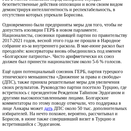
безответственные действия оппозиции и всем своим видом
демонстрируя интеллигентность и респектабельность, в
отсутствии которых упрекали Борисова.
Одновременно были предприняты меры для того, чтобы не
допустить изоляции ГЕРБ в новом парламенте.
Националисты, союзники правящей партии по правительству
2017-2021 годов, весной этого года не прошли в Народное
собрание из-за внутреннего раскола. В мае-июне раскол был
преодолён: консерваторы вновь объединились под именем
«Болгарские патриоты». Чисто арифметически их союз
должен был принести националистам около 5-6 % голосов.
Ещё один потенциальный союзник ГЕРБ, партия турецкого
этнического меньшинства «Движение за права и свободы»
(ДПС), также приняла решительные меры для увеличения
своих результатов. Руководство партии посетило Турцию, где
встретилось с президентом Реждепом Тайипом Эрдоганом и
другими высокопоставленными лицами. Болгарские
комментаторы по этому поводу отмечали, что поддержка в
лице Анкары может
дать
ДПС около 50 тыс. дополнительных
избирателей. На нечто похожее, вероятно, рассчитывал и
Борисов, в июне также совершивший визит в Турцию и
встретившийся с Эрдоганом.