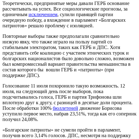
Теоретически, предпринятые меры давали ГЕРБ основание
рассчитывать на успех. Все социологические прогнозы, за
единичным
исключением
, сулили правящей партии
очередную победу, а вхождение в парламент «Болгарских
патриотов» решало проблему с изоляцией.
Повторные выборы также предполагали сравнительно
низкую явку, что также играло на пользу партий со
стабильным электоратом, таких как ГЕРБ и ДПС. Хотя
представить себе коалицию с участием этнических турок и
болгарских националистов было довольно сложно, возможен
был компромиссный вариант правительства меньшинства в
состав которого бы вошли ГЕРБ и «патриоты» (при
поддержке ДПС).
Голосование 11 июля похоронило такую возможность. 12
июля, на следующий день после выборов, пока
подсчитывались голоса, ГЕРБ и партия Трифонова шли
вплотную друг к другу, с разницей в десятые доли процента.
После обработки 100%
бюллетеней
движение Борисова
уступило первое место, набрав 23,51%, тогда как его соперник
получил 24,08%.
«Болгарские патриоты» не сумели пройти в парламент,
получив всего 3,14% голосов. ДПС, несмотря на поддержку