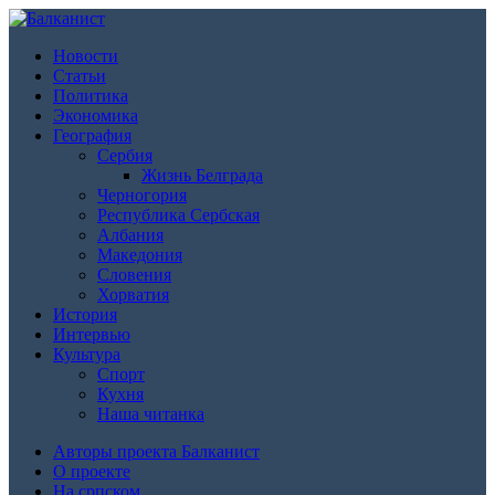
Новости
Статьи
Политика
Экономика
География
Сербия
Жизнь Белграда
Черногория
Республика Сербская
Албания
Македония
Словения
Хорватия
История
Интервью
Культура
Спорт
Кухня
Наша читанка
Авторы проекта Балканист
О проекте
На српском