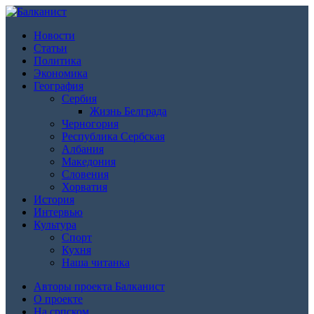
Новости
Статьи
Политика
Экономика
География
Сербия
Жизнь Белграда
Черногория
Республика Сербская
Албания
Македония
Словения
Хорватия
История
Интервью
Культура
Спорт
Кухня
Наша читанка
Авторы проекта Балканист
О проекте
На српском