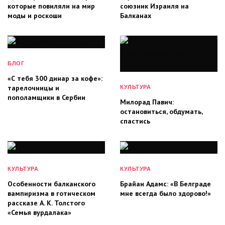
которые повиляли на мир
союзник Израиля на
моды и роскоши
Балканах
БЛОГ
«С тебя 300 динар за кофе»:
тарелочницы и
КУЛЬТУРА
пополамщики в Сербии
Милорад Павич:
остановиться, обдумать,
спастись
КУЛЬТУРА
КУЛЬТУРА
Особенности балканского
Брайан Адамс: «В Белграде
вампиризма в готическом
мне всегда было здорово!»
рассказе А. К. Толстого
«Семья вурдалака»