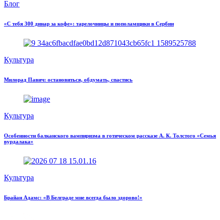
Блог
«С тебя 300 динар за кофе»: тарелочницы и пополамщики в Сербии
Культура
Милорад Павич: остановиться, обдумать, спастись
Культура
Особенности балканского вампиризма в готическом рассказе А. К. Толстого «Семья
вурдалака»
Культура
Брайан Адамс: «В Белграде мне всегда было здорово!»