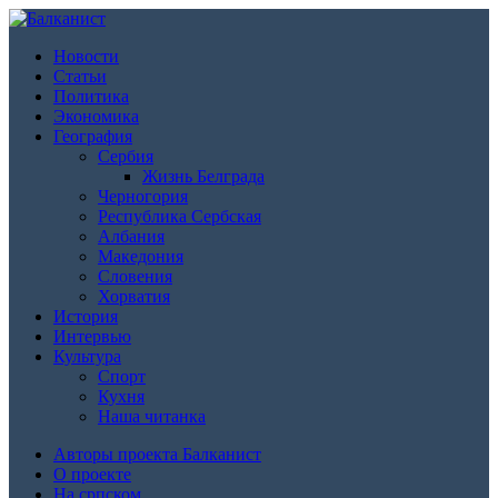
Новости
Статьи
Политика
Экономика
География
Сербия
Жизнь Белграда
Черногория
Республика Сербская
Албания
Македония
Словения
Хорватия
История
Интервью
Культура
Спорт
Кухня
Наша читанка
Авторы проекта Балканист
О проекте
На српском