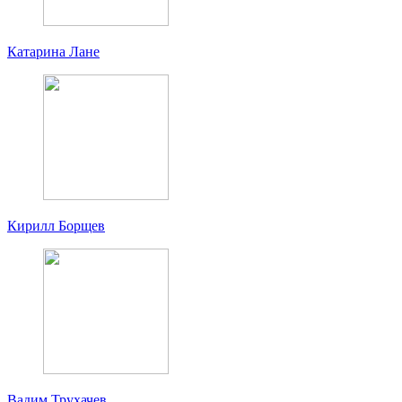
Катарина Лане
Кирилл Борщев
Вадим Трухачев