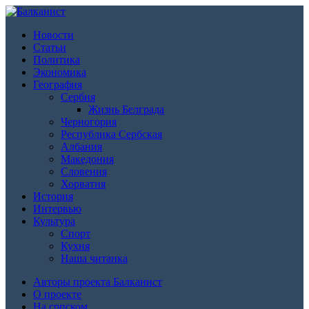
Новости
Статьи
Политика
Экономика
География
Сербия
Жизнь Белграда
Черногория
Республика Сербская
Албания
Македония
Словения
Хорватия
История
Интервью
Культура
Спорт
Кухня
Наша читанка
Авторы проекта Балканист
О проекте
На српском