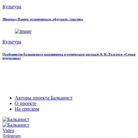
Культура
Милорад Павич: остановиться, обдумать, спастись
Культура
Особенности балканского вампиризма в готическом рассказе А. К. Толстого «Семья
вурдалака»
Авторы проекта Балканист
О проекте
На српском
Video
Telegram