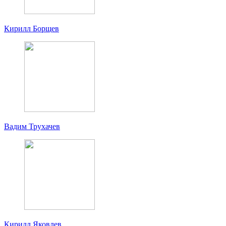
Кирилл Борщев
Вадим Трухачев
Кирилл Яковлев