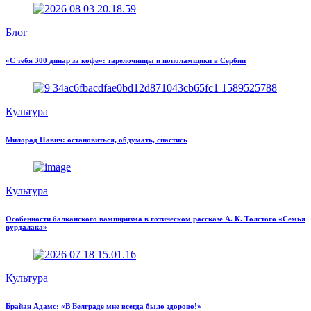
Блог
«С тебя 300 динар за кофе»: тарелочницы и пополамщики в Сербии
Культура
Милорад Павич: остановиться, обдумать, спастись
Культура
Особенности балканского вампиризма в готическом рассказе А. К. Толстого «Семья
вурдалака»
Культура
Брайан Адамс: «В Белграде мне всегда было здорово!»