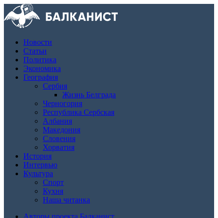
Новости
Статьи
Политика
Экономика
География
Сербия
Жизнь Белграда
Черногория
Республика Сербская
Албания
Македония
Словения
Хорватия
История
Интервью
Культура
Спорт
Кухня
Наша читанка
Авторы проекта Балканист