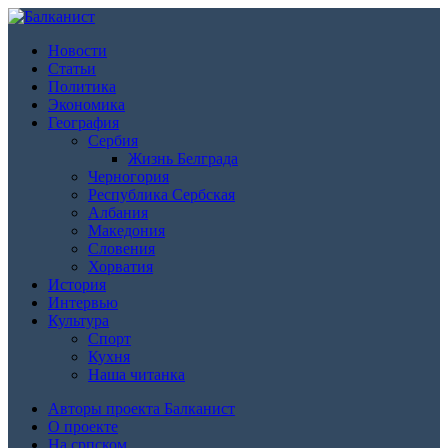
Новости
Статьи
Политика
Экономика
География
Сербия
Жизнь Белграда
Черногория
Республика Сербская
Албания
Македония
Словения
Хорватия
История
Интервью
Культура
Спорт
Кухня
Наша читанка
Авторы проекта Балканист
О проекте
На српском