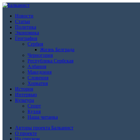
Новости
Статьи
Политика
Экономика
География
Сербия
Жизнь Белграда
Черногория
Республика Сербская
Албания
Македония
Словения
Хорватия
История
Интервью
Культура
Спорт
Кухня
Наша читанка
Авторы проекта Балканист
О проекте
На српском