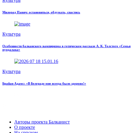
Культура
Милорад Павич: остановиться, обдумать, спастись
Культура
Особенности балканского вампиризма в готическом рассказе А. К. Толстого «Семья
вурдалака»
Культура
Брайан Адамс: «В Белграде мне всегда было здорово!»
Авторы проекта Балканист
О проекте
На српском