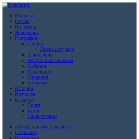
Новости
Статьи
Политика
Экономика
География
Сербия
Жизнь Белграда
Черногория
Республика Сербская
Албания
Македония
Словения
Хорватия
История
Интервью
Культура
Спорт
Кухня
Наша читанка
Авторы проекта Балканист
О проекте
На српском