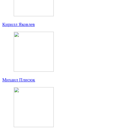
Кирилл Яковлев
Михаил Плисюк