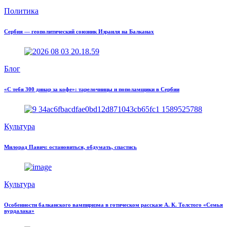
Политика
Сербия — геополитический союзник Израиля на Балканах
Блог
«С тебя 300 динар за кофе»: тарелочницы и пополамщики в Сербии
Культура
Милорад Павич: остановиться, обдумать, спастись
Культура
Особенности балканского вампиризма в готическом рассказе А. К. Толстого «Семья
вурдалака»