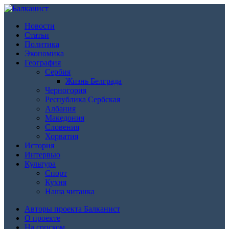
Новости
Статьи
Политика
Экономика
География
Сербия
Жизнь Белграда
Черногория
Республика Сербская
Албания
Македония
Словения
Хорватия
История
Интервью
Культура
Спорт
Кухня
Наша читанка
Авторы проекта Балканист
О проекте
На српском