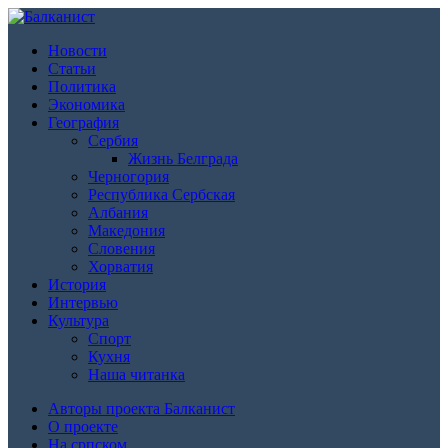
Новости
Статьи
Политика
Экономика
География
Сербия
Жизнь Белграда
Черногория
Республика Сербская
Албания
Македония
Словения
Хорватия
История
Интервью
Культура
Спорт
Кухня
Наша читанка
Авторы проекта Балканист
О проекте
На српском