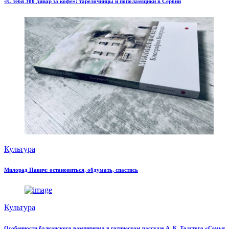
«С тебя 300 динар за кофе»: тарелочницы и пополамщики в Сербии
Культура
Милорад Павич: остановиться, обдумать, спастись
Культура
Особенности балканского вампиризма в готическом рассказе А. К. Толстого «Семья