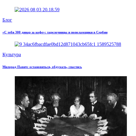
Блог
«С тебя 300 динар за кофе»: тарелочницы и пополамщики в Сербии
Культура
Милорад Павич: остановиться, обдумать, спастись