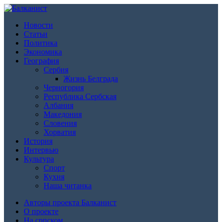
Новости
Статьи
Политика
Экономика
География
Сербия
Жизнь Белграда
Черногория
Республика Сербская
Албания
Македония
Словения
Хорватия
История
Интервью
Культура
Спорт
Кухня
Наша читанка
Авторы проекта Балканист
О проекте
На српском