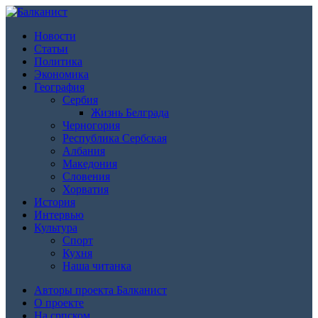
Новости
Статьи
Политика
Экономика
География
Сербия
Жизнь Белграда
Черногория
Республика Сербская
Албания
Македония
Словения
Хорватия
История
Интервью
Культура
Спорт
Кухня
Наша читанка
Авторы проекта Балканист
О проекте
На српском