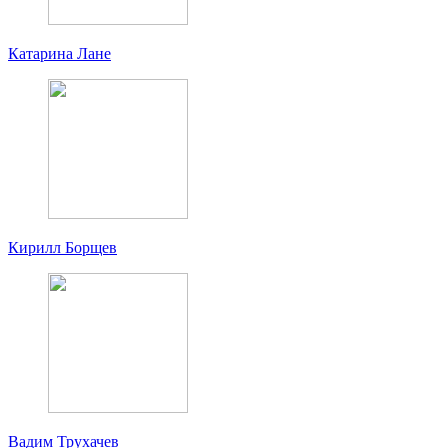
Катарина Лане
Кирилл Борщев
Вадим Трухачев