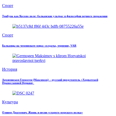
Спорт
Трибуна как Косово поле: балканские ультрас и философия вечного поражения
Спорт
Балканцы на чемпионате мира: солдаты, терпение, VAR
История
Архиепископ Гермоген (Максимов) – русский предстоятель «Хорватской
Православной Церкви»
Культура
Оливер Драгоевич. Жизнь и песни «старого морского волка»