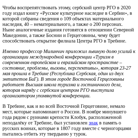
Чтобы воспрепятствовать этому, сербский центр РГО в 2020
году издал книгу «Русское культурное наследие в Сербии», в
которой собраны сведения о 109 объектах материального
наследия, 40 – нематериального, а также о 200 персонах.
Ныне аналогичные издания готовятся в отношении Северной
Македонии, а также Боснии и Герцеговины, чему будет
способствовать открытие филиала Центра РГО в Требине.
Именно профессор Милинчич приложил львиную долю усилий к
организации международной конференции «Туризм в
современном европейском и евразийском пространстве –
состояние, проблемы, вызовы, перспективы», которая 23-27
мая прошла в Требине (Республика Сербская, один из двух
энтитетов БиГ). В этом городе Восточной Герцеговины
работает Высшая школа туризма и гостиничного дела,
которая наряду с сербским центром РГО выступила
организатором упомянутой конференции.
В Требине, как и во всей Восточной Герцеговине, немало
мест, которые напоминают о России. В ноябре минувшего
года рядом с руинами крепости Клобук, расположенной
неподалёку от Требине, был установлен
знак
в память о
русских воинах, которые в 1807 году вместе с черногорцами
пытались отбить эту твердыню у турок.