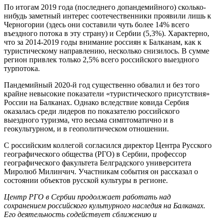
По итогам 2019 года (последнего допандемийного) сколько-
нибудь заметный интерес соотечественники проявили лишь к
Черногории (здесь они составили чуть более 14% всего
въездного потока в эту страну) и Сербии (5,3%). Характерно,
что за 2014-2019 годы внимание россиян к Балканам, как к
туристическому направлению, несколько снизилось. В сумме
регион привлек только 2,5% всего российского выездного
турпотока.
Пандемийный 2020-й год существенно обвалил и без того
крайне невысокие показатели «туристического присутствия»
России на Балканах. Однако вследствие ковида Сербия
оказалась среди лидеров по показателю российского
выездного туризма, что весьма симптоматично и в
геокультурном, и в геополитическом отношении.
С российским коллегой согласился директор Центра Русского
географического общества (РГО) в Сербии, профессор
географического факультета Белградского университета
Миролюб Милинчич. Участникам события он рассказал о
состоянии объектов русской культуры в регионе.
Центр РГО в Сербии продолжает работать над
сохранением российского культурного наследия на Балканах.
Его деятельность содействует сближению и