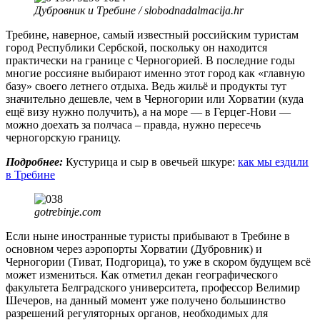
Дубровник и Требине / slobodnadalmacija.hr
Требине, наверное, самый известный российским туристам
город Республики Сербской, поскольку он находится
практически на границе с Черногорией. В последние годы
многие россияне выбирают именно этот город как «главную
базу» своего летнего отдыха. Ведь жильё и продукты тут
значительно дешевле, чем в Черногории или Хорватии (куда
ещё визу нужно получить), а на море — в Герцег-Нови —
можно доехать за полчаса – правда, нужно пересечь
черногорскую границу.
Подробнее:
Кустурица и сыр в овечьей шкуре:
как мы ездили
в Требине
gotrebinje.com
Если ныне иностранные туристы прибывают в Требине в
основном через аэропорты Хорватии (Дубровник) и
Черногории (Тиват, Подгорица), то уже в скором будущем всё
может измениться. Как отметил декан географического
факультета Белградского университета, профессор Велимир
Шечеров, на данный момент уже получено большинство
разрешений регуляторных органов, необходимых для