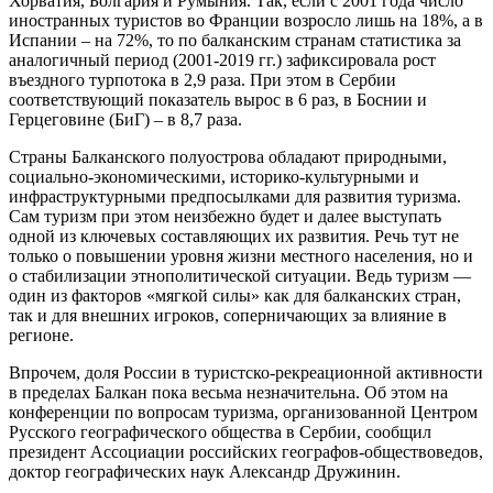
Хорватия, Болгария и Румыния. Так, если с 2001 года число
иностранных туристов во Франции возросло лишь на 18%, а в
Испании – на 72%, то по балканским странам статистика за
аналогичный период (2001-2019 гг.) зафиксировала рост
въездного турпотока в 2,9 раза. При этом в Сербии
соответствующий показатель вырос в 6 раз, в Боснии и
Герцеговине (БиГ) – в 8,7 раза.
Страны Балканского полуострова обладают природными,
социально-экономическими, историко-культурными и
инфраструктурными предпосылками для развития туризма.
Сам туризм при этом неизбежно будет и далее выступать
одной из ключевых составляющих их развития. Речь тут не
только о повышении уровня жизни местного населения, но и
о стабилизации этнополитической ситуации. Ведь туризм —
один из факторов «мягкой силы» как для балканских стран,
так и для внешних игроков, соперничающих за влияние в
регионе.
Впрочем, доля России в туристско-рекреационной активности
в пределах Балкан пока весьма незначительна. Об этом на
конференции по вопросам туризма, организованной Центром
Русского географического общества в Сербии, сообщил
президент Ассоциации российских географов-обществоведов,
доктор географических наук Александр Дружинин.