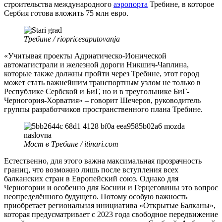
строительства международного
аэропорта
Требине, в которое
Сербия готова вложить 75 млн евро.
Требине / riopricesaputovanja
«Учитывая проекты Адриатическо-Ионической
автомагистрали и железной дороги Никшич-Чаплина,
которые также должны пройти через Требине, этот город
может стать важнейшим транспортным узлом не только в
Республике Сербской и БиГ, но и в треугольнике БиГ-
Черногория-Хорватия» – говорит Шечеров, руководитель
группы разработчиков пространственного плана Требине.
Мост в Требине / itinari.com
Естественно, для этого важна максимальная прозрачность
границ, что возможно лишь после вступления всех
балканских стран в Европейский союз. Однако для
Черногории и особенно для Боснии и Герцеговины это вопрос
неопределённого будущего. Потому особую важность
приобретает региональная инициатива «Открытые Балканы»,
которая предусматривает с 2023 года свободное передвижение