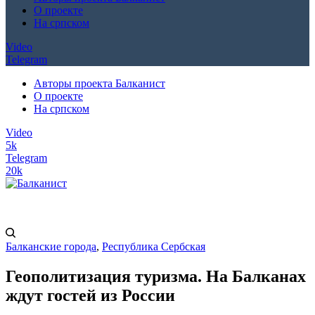
О проекте
На српском
Video
Telegram
Авторы проекта Балканист
О проекте
На српском
Video
5k
Telegram
20k
Балканские города
,
Республика Сербская
Геополитизация туризма. На Балканах
ждут гостей из России