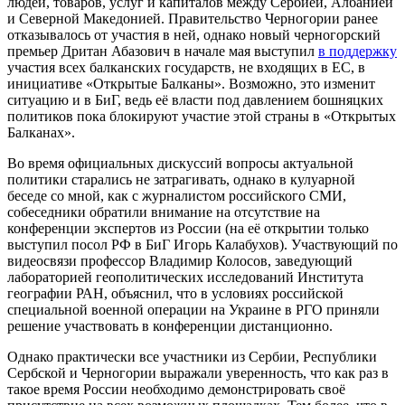
людей, товаров, услуг и капиталов между Сербией, Албанией
и Северной Македонией. Правительство Черногории ранее
отказывалось от участия в ней, однако новый черногорский
премьер Дритан Абазович в начале мая выступил
в поддержку
участия всех балканских государств, не входящих в ЕС, в
инициативе «Открытые Балканы». Возможно, это изменит
ситуацию и в БиГ, ведь её власти под давлением бошняцких
политиков пока блокируют участие этой страны в «Открытых
Балканах».
Во время официальных дискуссий вопросы актуальной
политики старались не затрагивать, однако в кулуарной
беседе со мной, как с журналистом российского СМИ,
собеседники обратили внимание на отсутствие на
конференции экспертов из России (на её открытии только
выступил посол РФ в БиГ Игорь Калабухов). Участвующий по
видеосвязи профессор Владимир Колосов, заведующий
лабораторией геополитических исследований Института
географии РАН, объяснил, что в условиях российской
специальной военной операции на Украине в РГО приняли
решение участвовать в конференции дистанционно.
Однако практически все участники из Сербии, Республики
Сербской и Черногории выражали уверенность, что как раз в
такое время России необходимо демонстрировать своё