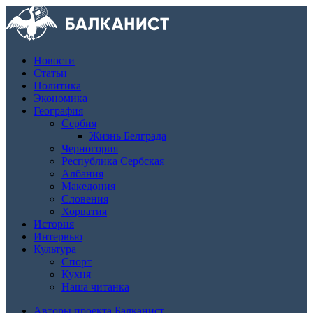
Новости
Статьи
Политика
Экономика
География
Сербия
Жизнь Белграда
Черногория
Республика Сербская
Албания
Македония
Словения
Хорватия
История
Интервью
Культура
Спорт
Кухня
Наша читанка
Авторы проекта Балканист