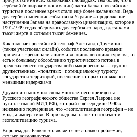
присутствие на всех возможных площадках. Тем более, что в
сербской (в широком понимании) части Балкан российские
туристы в последнее время стали ещё более желанными. Ведь
для сербов нынешние события на Украине – продолжение
наступления Запада на православную цивилизацию, которое в
1991-1999 годах обернулось для сербского народа десятками
тысяч жертв и сотнями тысяч беженцев.
Как отмечает российский географ Александр Дружинин
(также участвовал онлайн), события последнего времени
привели к «регионализации» и «национализации» туризма, то
есть к большему обособлению туристического потока в
пределах своего государства либо макрорегиона — группы
дружественных, «понятных» потенциальному туристу
государств и территорий, посещение которых сопряжено с
меньшими издержками.
Дружинин напомнил слова многолетнего президента
Русского географического общества Сергея Лаврова (не
путать с главой МИД РФ), который ещё середине 1990-х
неизменно подчёркивал, что «геополитизация географии – не
мода, а императив». В прикладном плане это означает и
геополитизацию туризма.
Впрочем, для Балкан это является не столько проблемой,
сколько возможностью.