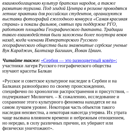
взаимообогащению культур братских народов, а также
развитию туризма. Под эгидой Центра в регионе проводятся
летние практики для российских студентов, организуются
выставки фотографий ежегодного конкурса «Самая красивая
страна» и показы фильмов, снятых при поддержке РГО,
работают площадки Географического диктанта. Традиции
такого взаимодействия были заложены более полутора веков
назад, когда членами Императорского Русского
географического общества были знаменитые сербские ученые
Вук Караджич, Балтазар Багишич, Йован Цвиич.
Читайте также:
«Сербия — это разноцветный ковёр»:
участники лагеря Русского географического общества
изучают красоты Балкан
«Русское и советское культурное наследие в Сербии и на
Балканах разнообразно по своему происхождению,
специфично по хронологии распространения и присутствия, –
подчеркивает Милинчич. – К сожалению, исследование и
сохранение этого культурного феномена находятся не на
самом лучшем уровне. Некоторая часть объектов такого
наследия неизвестна, а некоторая навсегда утеряна. Их утрата
чаще вызвана влиянием времени и небрежным отношением,
но нередко, в силу различных причин, их убирают или
физически уничтожают».