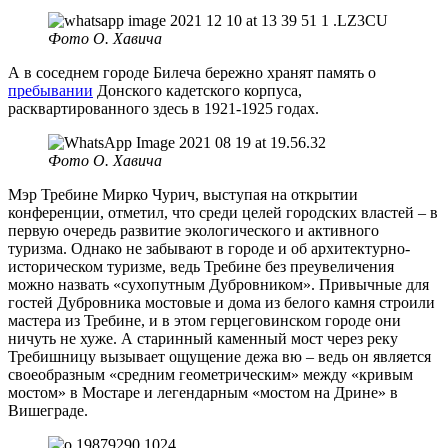
Фото О. Хавича
А в соседнем городе Билеча бережно хранят память о
пребывании
Донского кадетского корпуса,
расквартированного здесь в 1921-1925 годах.
Фото О. Хавича
Мэр Требине Мирко Чурич, выступая на открытии
конференции, отметил, что среди целей городских властей – в
первую очередь развитие экологического и активного
туризма. Однако не забывают в городе и об архитектурно-
историческом туризме, ведь Требине без преувеличения
можно назвать «сухопутным Дубровником». Привычные для
гостей Дубровника мостовые и дома из белого камня строили
мастера из Требине, и в этом герцеговинском городе они
ничуть не хуже. А старинный каменный мост через реку
Требишницу вызывает ощущение дежа вю – ведь он является
своеобразным «средним геометрическим» между «кривым
мостом» в Мостаре и легендарным «мостом на Дрине» в
Вишеграде.