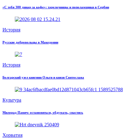
«С тебя 300 динар за кофе»: тарелочницы и пополамщики в Сербии
История
Русские добровольцы в Македонии
История
Болгарский узел княгини Ольги и князя Святослава
Культура
Милорад Павич: остановиться, обдумать, спастись
Хорватия