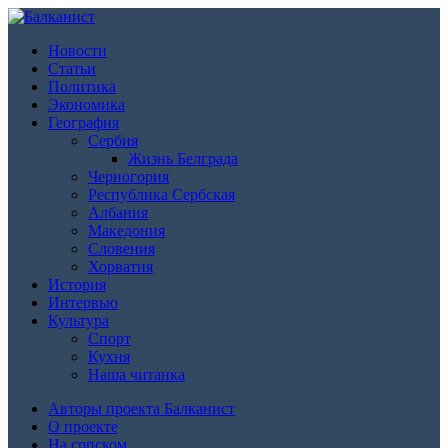
Новости
Статьи
Политика
Экономика
География
Сербия
Жизнь Белграда
Черногория
Республика Сербская
Албания
Македония
Словения
Хорватия
История
Интервью
Культура
Спорт
Кухня
Наша читанка
Авторы проекта Балканист
О проекте
На српском