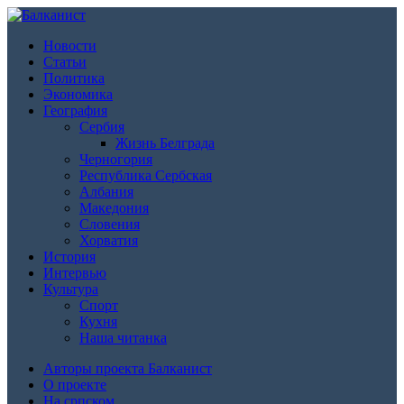
Новости
Статьи
Политика
Экономика
География
Сербия
Жизнь Белграда
Черногория
Республика Сербская
Албания
Македония
Словения
Хорватия
История
Интервью
Культура
Спорт
Кухня
Наша читанка
Авторы проекта Балканист
О проекте
На српском