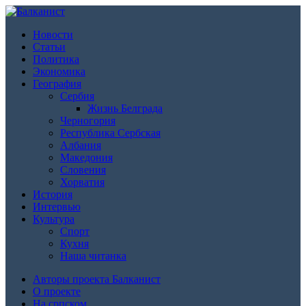
Новости
Статьи
Политика
Экономика
География
Сербия
Жизнь Белграда
Черногория
Республика Сербская
Албания
Македония
Словения
Хорватия
История
Интервью
Культура
Спорт
Кухня
Наша читанка
Авторы проекта Балканист
О проекте
На српском