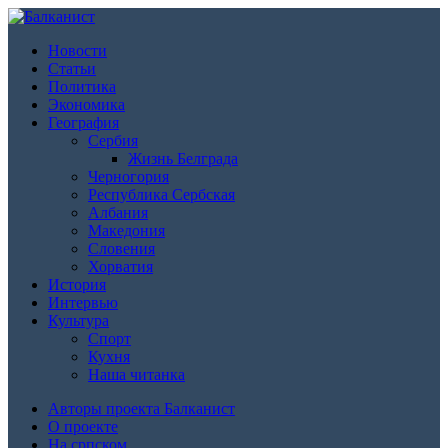
Новости
Статьи
Политика
Экономика
География
Сербия
Жизнь Белграда
Черногория
Республика Сербская
Албания
Македония
Словения
Хорватия
История
Интервью
Культура
Спорт
Кухня
Наша читанка
Авторы проекта Балканист
О проекте
На српском