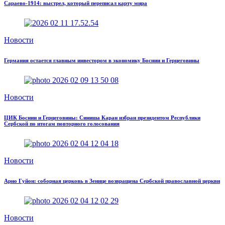
Сараево-1914: выстрел, который переписал карту мира
Новости
Германия остается главным инвестором в экономику Боснии и Герцеговины
Новости
ЦИК Боснии и Герцеговины: Синиша Каран избран президентом Республики
Сербской по итогам повторного голосования
Новости
Арно Гуйон: соборная церковь в Зенице возвращена Сербской православной церкви
Новости