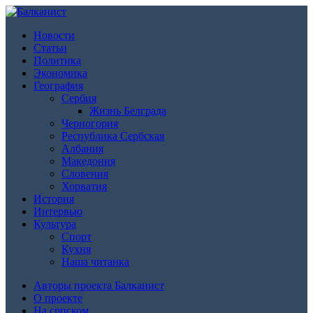
Новости
Статьи
Политика
Экономика
География
Сербия
Жизнь Белграда
Черногория
Республика Сербская
Албания
Македония
Словения
Хорватия
История
Интервью
Культура
Спорт
Кухня
Наша читанка
Авторы проекта Балканист
О проекте
На српском