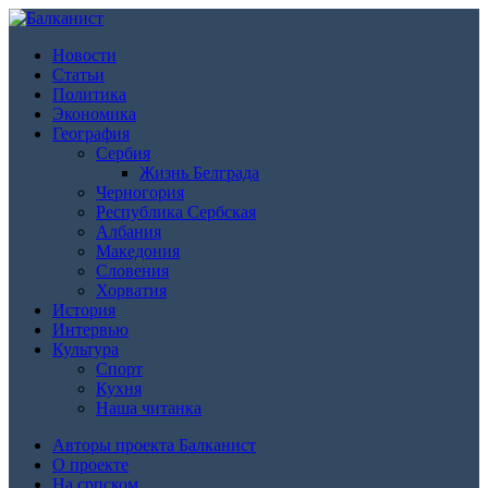
Новости
Статьи
Политика
Экономика
География
Сербия
Жизнь Белграда
Черногория
Республика Сербская
Албания
Македония
Словения
Хорватия
История
Интервью
Культура
Спорт
Кухня
Наша читанка
Авторы проекта Балканист
О проекте
На српском