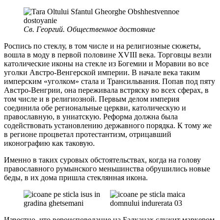
Св. Георгий. Общественное достояние
Роспись по стеклу, в том числе и на религиозные сюжеты,
вошла в моду в первой половине XVIII века. Торговцы везли
католические иконы на стекле из Богемии и Моравии во все
уголки Австро-Венгерской империи. В начале века таким
имперским «уголком» стала и Трансильвания. Попав под пяту
Австро-Венгрии, она переживала встряску во всех сферах, в
том числе и в религиозной. Первым делом империя
соединила обе региональные церкви, католическую и
православную, в униатскую. Реформа должна была
содействовать установлению державного порядка. К тому же
в регионе процветал протестантизм, отрицавший
иконографию как таковую.
Именно в таких суровых обстоятельствах, когда на голову
православного румынского меньшинства обрушились новые
беды, в их дома пришла стеклянная икона.
Известно, что вероисповедание на Балканах служит маркером