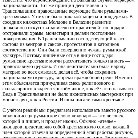
национальности. Тот же принцип действовал и в
Трансильвании: православные верующие были румынами-
крестьянами. У них не было никакой защиты и поддержки. В
соседних княжествах Молдове и Валахии развитие
церковного искусства зависело от правителей: господари
отстраивали храмы, монастыри и делали постоянные
пожертвования. В Трансильвании господствующий класс
состоял из венгров и саксов, протестантов и католиков
соответственно. Они были совершенно чужды румынской
культуре. Поэтому лишённые отца в лице господаря
румынские крестьяне могли рассчитывать только на мать —
православную церковь. И она действительно была народу
матерью во всех смыслах, делая всё, чтобы сохранить
национальную культуру, вопреки враждебной среде. Именно
этим объясняется причудливая смесь религиозного и
фольклорного в «крестьянской» иконе, как её часто называют.
Ведь в Трансильвании не было иконописных мастерских при
монастырях, как в России. Иконы писали сами крестьяне.
С учётом реалий мы предлагаем использовать вместо русского
«иконописец» румынское слово «иконар» — это человек,
который и пишет, и продает иконы. Обычно «ателье»
иконаров представляло собой крестьянскую семью, каждый
член которой отвечал за определённый этап работы: рисунок,
изготовление и нанесение красок, ретушь и т.д. Занимались