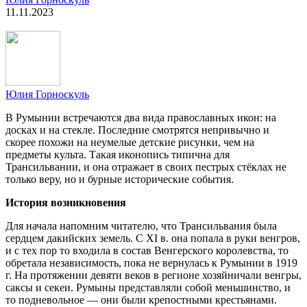
11.11.2023
Юлия Горноскуль
В Румынии встречаются два вида православных икон: на
досках и на стекле. Последние смотрятся непривычно и
скорее похожи на неумелые детские рисунки, чем на
предметы культа. Такая иконопись типична для
Трансильвании, и она отражает в своих пестрых стёклах не
только веру, но и бурные исторические события.
История возникновения
Для начала напомним читателю, что Трансильвания была
сердцем дакийских земель. С XI в. она попала в руки венгров,
и с тех пор то входила в состав Венгерского королевства, то
обретала независимость, пока не вернулась к Румынии в 1919
г. На протяжении девяти веков в регионе хозяйничали венгры,
саксы и секеи. Румыны представляли собой меньшинство, и
то подневольное — они были крепостными крестьянами.