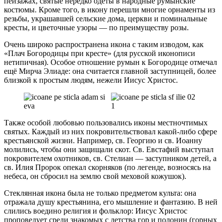
пейзажах, святые нередко одеты в народные румынские
костюмы. Кроме того, в икону перешли многие орнаменты из
резьбы, украшавшей сельские дома, церкви и поминальные
кресты, и цветочные узоры — по преимуществу розы.
Очень широко распространена икона с таким изводом, как
«Плач Богородицы при кресте» (для русской иконописи
нетипичная). Особое отношение румын к Богородице отмечал
ещё Мирча Элиаде: она считается главной заступницей, более
близкой к простым людям, нежели Иисус Христос.
Также особой любовью пользовались иконы местночтимых
святых. Каждый из них покровительствовал какой-либо сфере
крестьянской жизни. Например, св. Георгию и св. Иоанну
молились, чтобы они защищали скот. Св. Евстафий выступал
покровителем охотников, св. Стелиан — заступником детей, а
св. Илия Пророк опекал скорняков (по легенде, возносясь на
небеса, он сбросил на землю свой меховой кожушок).
Стеклянная икона была не только предметом культа: она
отражала душу крестьянина, его мышление и фантазию. В ней
слились воедино религия и фольклор: Иисус Христос
проповедует среди знакомых с детства гор и полонин (горных