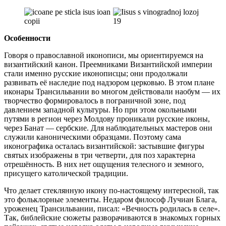
Особенности
Говоря о православной иконописи, мы ориентируемся на
византийский канон. Преемниками Византийской империи
стали именно русские иконописцы; они продолжали
развивать её наследие под надзором церковью. В этом плане
иконары Трансильвании во многом действовали наобум — их
творчество формировалось в пограничной зоне, под
давлением западной культуры. Но при этом окольными
путями в регион через Молдову проникали русские иконы,
через Банат — сербские. Для наблюдательных мастеров они
служили каноническими образцами. Поэтому сама
иконографика осталась византийской: застывшие фигуры
святых изображены в три четверти, для поз характерна
отрешённость. В них нет ощущения телесного и земного,
присущего католической традиции.
Что делает стеклянную икону по-настоящему интересной, так
это фольклорные элементы. Недаром философ Лучиан Блага,
уроженец Трансильвании, писал: «Вечность родилась в селе».
Так, библейские сюжеты разворачиваются в знакомых горных