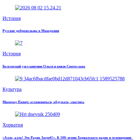
История
Русские добровольцы в Македонии
История
Болгарский узел княгини Ольги и князя Святослава
Культура
Милорад Павич: остановиться, обдумать, спастись
Хорватия
«Алло, алло! Это Радио Загреб!». К 100-летию Хорватского радио и телевидения