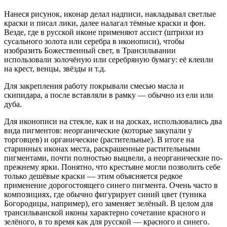
Нанеся рисунок, иконар делал надписи, накладывал светлые
краски и писал лики, далее налагал тёмные краски и фон.
Везде, где в русской иконе применяют ассист (штрихи из
сусального золота или серебра в иконописи), чтобы
изобразить Божественный свет, в Трансильвании
использовали золочёную или серебряную бумагу: её клеили
на крест, венцы, звёзды и т.д.
Для закрепления работу покрывали смесью масла и
скипидара, а после вставляли в рамку — обычно из ели или
дуба.
Для иконописи на стекле, как и на досках, использовались два
вида пигментов: неорганические (которые закупали у
торговцев) и органические (растительные). В итоге на
старинных иконах места, раскрашенные растительными
пигментами, почти полностью выцвели, а неорганические по-
прежнему ярки. Понятно, что крестьяне могли позволить себе
только дешёвые краски — этим объясняется редкое
применение дорогостоящего синего пигмента. Очень часто в
композициях, где обычно фигурирует синий цвет (туника
Богородицы, например), его заменяет зелёный. В целом для
трансильванской иконы характерно сочетание красного и
зелёного, в то время как для русской — красного и синего.