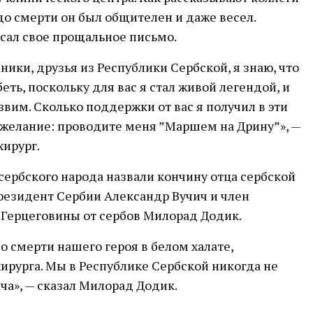
 до смерти он был общителен и даже весел.
сал свое прощальное письмо.
ки, друзья из Республики Сербской, я знаю, что
еть, поскольку для вас я стал живой легендой, и
звим. Сколько поддержки от вас я получил в эти
желание: проводите меня ”Маршем на Дрину”», —
ирург.
сербского народа назвали кончину отца сербской
езидент Сербии Александр Вучич и член
 Герцеговины от сербов Милорад Додик.
о смерти нашего героя в белом халате,
хирурга. Мы в Республике Сербской никогда не
ча», — сказал Милорад Додик.