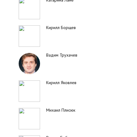
Катарина Лане
Кирилл Борщев
Вадим Трухачев
Кирилл Яковлев
Михаил Плисюк