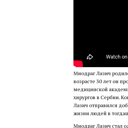
Миодраг Лазич родился
возрасте 30 лет он п
медицинской академи
хирургов в Сербии. К
Лазич отправился доб
жизни людей в тогда
Миодраг Лазич стал о