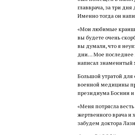
главврача, за три дня
Именно тогда он напи
«Мои любимые краишни
вы будете очень скорб
вы думали, что я неуя
дни… Мое последнее 
написал знаменитый х
Большой утратой для 
военной медицины пр
президиума Боснии и
«Меня потрясла весть 
жертвенного врача и 
забудем доктора Лази