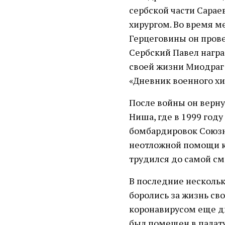
сербской части Сарае
хирургом. Во время м
Герцеговины он прове
Сербский Павел награ
своей жизни Миодраг
«Дневник военного хи
После войны он верну
Ниша, где в 1999 год
бомбардировок Союзн
неотложной помощи к
трудился до самой см
В последние несколь
боролись за жизнь св
коронавирусом еще дв
был помещен в палату