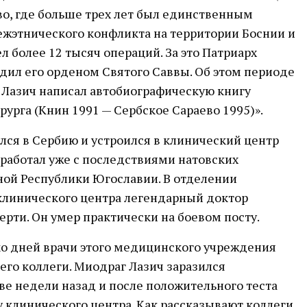
во, где больше трех лет был единственным
ежэтнического конфликта на территории Боснии и
л более 12 тысяч операций. За это Патриарх
дил его орденом Святого Саввы. Об этом периоде
 Лазич написал автобиографическую книгу
рурга (Книн 1991 — Сербское Сараево 1995)».
лся в Сербию и устроился в клинический центр
у работал уже с последствиями натовских
ой Республики Югославии. В отделении
линического центра легендарный доктор
ерти. Он умер практически на боевом посту.
ко дней врачи этого медицинского учреждения
оего коллеги. Миодраг Лазич заразился
е недели назад и после положительного теста
 клинического центра. Как рассказывают коллеги