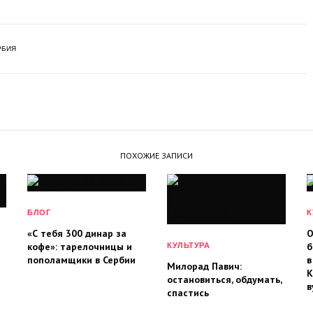
РБИЯ
ПОХОЖИЕ ЗАПИСИ
БЛОГ
К
«С тебя 300 динар за
О
кофе»: тарелочницы и
б
КУЛЬТУРА
пополамщики в Сербии
в
Милорад Павич:
К
остановиться, обдумать,
в
спастись