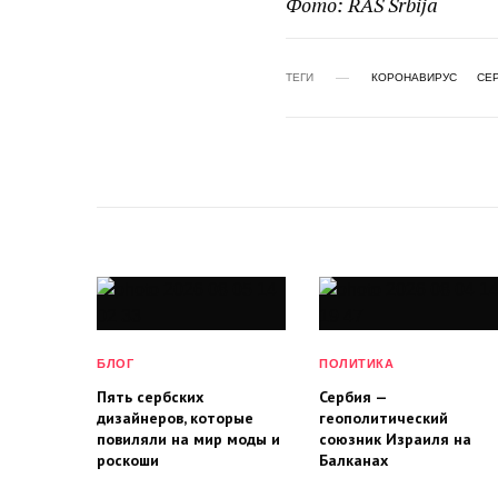
Фото: RAS Srbija
ТЕГИ
КОРОНАВИРУС
СЕ
БЛОГ
ПОЛИТИКА
Пять сербских
Сербия —
дизайнеров, которые
геополитический
повиляли на мир моды и
союзник Израиля на
роскоши
Балканах