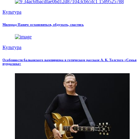
Культура
Милорад Павич: остановиться, обдумать, спастись
Культура
Особенности балканского вампиризма в готическом рассказе А. К. Толстого «Семья
вурдалака»