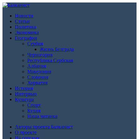
Новости
Статьи
Политика
Экономика
География
Сербия
Жизнь Белграда
Черногория
Республика Сербская
Албания
Македония
Словения
Хорватия
История
Интервью
Культура
Спорт
Кухня
Наша читанка
Авторы проекта Балканист
О проекте
На српском