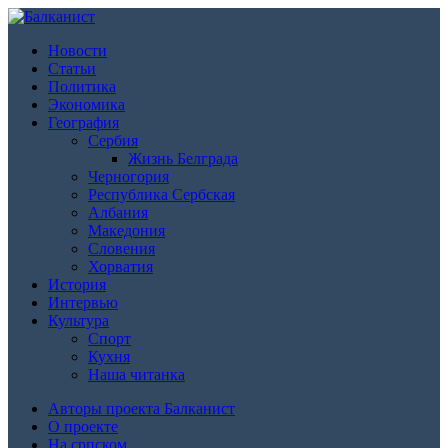
Новости
Статьи
Политика
Экономика
География
Сербия
Жизнь Белграда
Черногория
Республика Сербская
Албания
Македония
Словения
Хорватия
История
Интервью
Культура
Спорт
Кухня
Наша читанка
Авторы проекта Балканист
О проекте
На српском