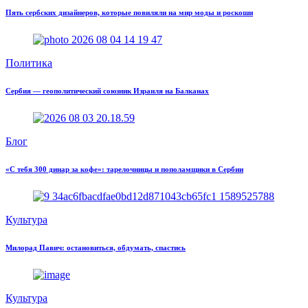
Пять сербских дизайнеров, которые повиляли на мир моды и роскоши
Политика
Сербия — геополитический союзник Израиля на Балканах
Блог
«С тебя 300 динар за кофе»: тарелочницы и пополамщики в Сербии
Культура
Милорад Павич: остановиться, обдумать, спастись
Культура