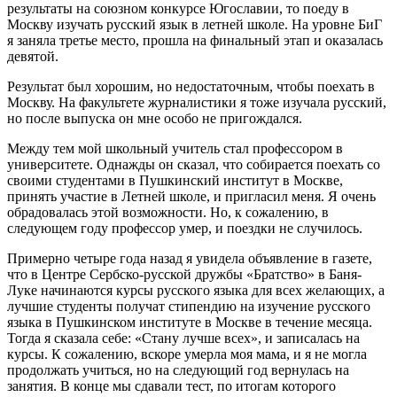
результаты на союзном конкурсе Югославии, то поеду в
Москву изучать русский язык в летней школе. На уровне БиГ
я заняла третье место, прошла на финальный этап и оказалась
девятой.
Результат был хорошим, но недостаточным, чтобы поехать в
Москву. На факультете журналистики я тоже изучала русский,
но после выпуска он мне особо не пригождался.
Между тем мой школьный учитель стал профессором в
университете. Однажды он сказал, что собирается поехать со
своими студентами в Пушкинский институт в Москве,
принять участие в Летней школе, и пригласил меня. Я очень
обрадовалась этой возможности. Но, к сожалению, в
следующем году профессор умер, и поездки не случилось.
Примерно четыре года назад я увидела объявление в газете,
что в Центре Сербско-русской дружбы «Братство» в Баня-
Луке начинаются курсы русского языка для всех желающих, а
лучшие студенты получат стипендию на изучение русского
языка в Пушкинском институте в Москве в течение месяца.
Тогда я сказала себе: «Стану лучше всех», и записалась на
курсы. К сожалению, вскоре умерла моя мама, и я не могла
продолжать учиться, но на следующий год вернулась на
занятия. В конце мы сдавали тест, по итогам которого