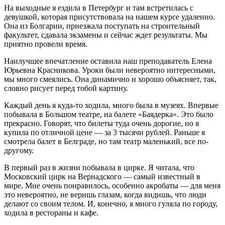
На выходные я ездила в Петербург и там встретилась с
девушкой, которая присутствовала на нашем курсе удаленно.
Она из Болгарии, приезжала поступать на строительный
факультет, сдавала экзамены и сейчас ждет результаты. Мы
приятно провели время.
Наилучшее впечатление оставила наш преподаватель Елена
Юрьевна Красникова. Уроки были невероятно интересными,
мы много смеялись. Она динамично и хорошо объясняет, так,
словно рисует перед тобой картину.
Каждый день я куда-то ходила, много была в музеях. Впервые
побывала в Большом театре, на балете «Баядерка». Это было
прекрасно. Говорят, что билеты туда очень дорогие, но я
купила по отличной цене — за 3 тысячи рублей. Раньше я
смотрела балет в Белграде, но там театр маленький, все по-
другому.
В первый раз в жизни побывала в цирке. Я читала, что
Московский цирк на Вернадского — самый известный в
мире. Мне очень понравилось, особенно акробаты — для меня
это невероятно, не веришь глазам, когда видишь, что люди
делают со своим телом. И, конечно, я много гуляла по городу,
ходила в рестораны и кафе.