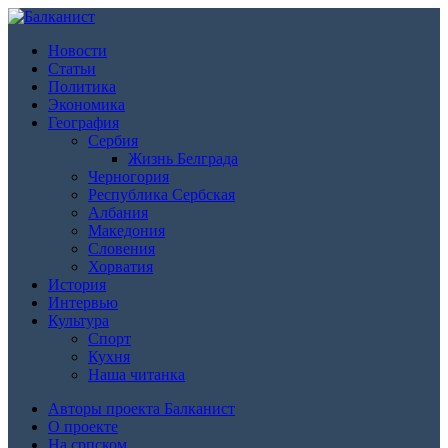
Новости
Статьи
Политика
Экономика
География
Сербия
Жизнь Белграда
Черногория
Республика Сербская
Албания
Македония
Словения
Хорватия
История
Интервью
Культура
Спорт
Кухня
Наша читанка
Авторы проекта Балканист
О проекте
На српском