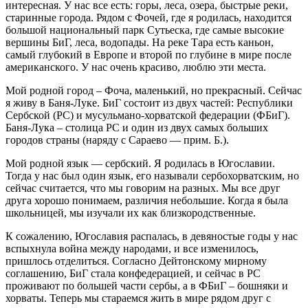
интересная. У нас все есть: горы, леса, озера, быстрые реки,
старинные города. Рядом с Фочей, где я родилась, находится
большой национальный парк Сутьеска, где самые высокие
вершины БиГ, леса, водопады. На реке Тара есть каньон,
самый глубокий в Европе и второй по глубине в мире после
американского. У нас очень красиво, люблю эти места.
Мой родной город – Фоча, маленький, но прекрасный. Сейчас
я живу в Баня-Луке. БиГ состоит из двух частей: Республики
Сербской (РС) и мусульмано-хорватской федерации (ФБиГ).
Баня-Лука – столица РС и один из двух самых больших
городов страны (наряду с Сараево — прим. Б.).
Мой родной язык — сербский. Я родилась в Югославии.
Тогда у нас был один язык, его называли сербохорватским, но
сейчас считается, что мы говорим на разных. Мы все друг
друга хорошо понимаем, различия небольшие. Когда я была
школьницей, мы изучали их как близкородственные.
К сожалению, Югославия распалась, в девяностые годы у нас
вспыхнула война между народами, и все изменилось,
пришлось отделиться. Согласно Дейтонскому мирному
соглашению, БиГ стала конфедерацией, и сейчас в РС
проживают по большей части сербы, а в ФБиГ – бошняки и
хорваты. Теперь мы стараемся жить в мире рядом друг с