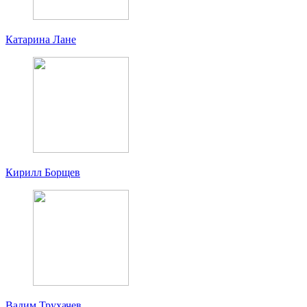
Катарина Лане
Кирилл Борщев
Вадим Трухачев