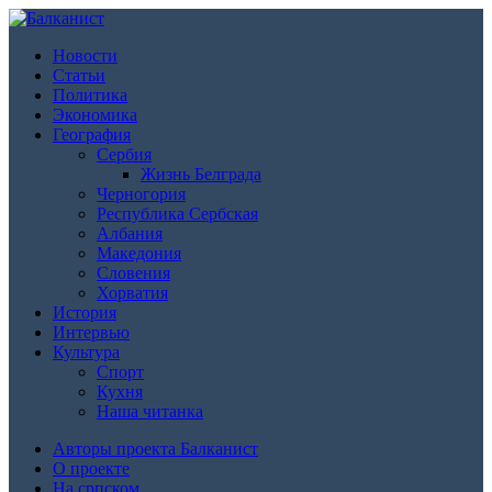
Новости
Статьи
Политика
Экономика
География
Сербия
Жизнь Белграда
Черногория
Республика Сербская
Албания
Македония
Словения
Хорватия
История
Интервью
Культура
Спорт
Кухня
Наша читанка
Авторы проекта Балканист
О проекте
На српском