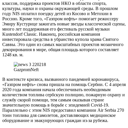
классов, поддержка проектов НКО в области спорта,
культуры, науки и охраны окружающей среды. В прошлом
году NIS оплатил поездку детей из Косово и Метохии в
Россию. Кроме того, «Газпром нефть» помогает режиссеру
Эмиру Кустурице зажигать новые звезды классической сцены,
много лет поддерживая его фестиваль русской музыки
Kustendorf Classic. Наконец, российская компания
инвестировала средства в убранство купола храма Святого
Саввы. Это один из самых масштабных проектов мозаичного
декорирования в мире, общая площадь которого составляет
1248 кв. м.
GazpromNeft
В контексте кризиса, вызванного пандемией коронавируса,
«Газпром нефть» снова пришла на помощь Сербии. С 4 апреля
2020 года компания начала обеспечивать необходимым
количеством топлива сербскую полицию, пожарную охрану и
службу скорой помощи, тем самым оказывая стране
значительную помощь в борьбе с эпидемией Covid-19.
Параллельно с этим NIS предоставил компании Air Serbia 270
тонн топлива для самолетов, доставляющих медицинское
оборудование и эвакуирующих граждан из-за рубежа.