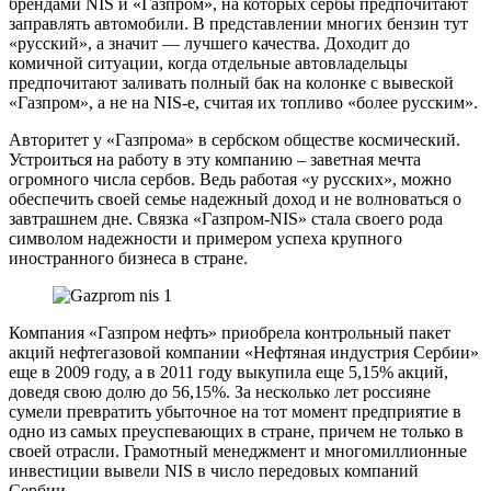
брендами NIS и «Газпром», на которых сербы предпочитают
заправлять автомобили. В представлении многих бензин тут
«русский», а значит — лучшего качества. Доходит до
комичной ситуации, когда отдельные автовладельцы
предпочитают заливать полный бак на колонке с вывеской
«Газпром», а не на NIS-e, считая их топливо «более русским».
Авторитет у «Газпрома» в сербском обществе космический.
Устроиться на работу в эту компанию – заветная мечта
огромного числа сербов. Ведь работая «у русских», можно
обеспечить своей семье надежный доход и не волноваться о
завтрашнем дне. Связка «Газпром-NIS» стала своего рода
символом надежности и примером успеха крупного
иностранного бизнеса в стране.
Компания «Газпром нефть» приобрела контрольный пакет
акций нефтегазовой компании «Нефтяная индустрия Сербии»
еще в 2009 году, а в 2011 году выкупила еще 5,15% акций,
доведя свою долю до 56,15%. За несколько лет россияне
сумели превратить убыточное на тот момент предприятие в
одно из самых преуспевающих в стране, причем не только в
своей отрасли. Грамотный менеджмент и многомиллионные
инвестиции вывели NIS в число передовых компаний
Сербии.