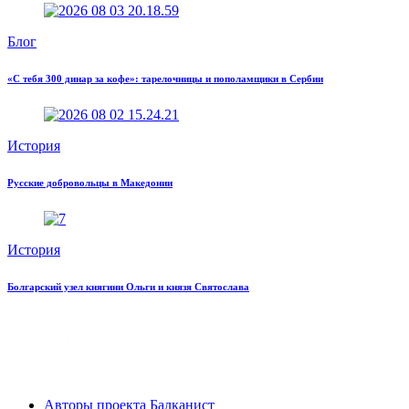
Блог
«С тебя 300 динар за кофе»: тарелочницы и пополамщики в Сербии
История
Русские добровольцы в Македонии
История
Болгарский узел княгини Ольги и князя Святослава
Авторы проекта Балканист