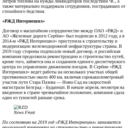
литров топлива на нужды ликвидаторов последствий ЧС, а
также материально поддержала сотрудников, пострадавших от
стихийного бедствия.
«РЖД Интернешнл»
Договор о масштабном сотрудничестве между ОАО «РЖД» и
АО «Железные дороги Сербии» был подписан в 2012 году, а в
2014-м «РЖД Интернешнл» приступила к строительству и
модернизации железнодорожной инфраструктуры страны. В
2019 году стороны подписали новый договор, и российская
компания продолжила реконструкцию и строительство путей,
кроме того, займется она и созданием единого диспетчерского
центра по управлению движением поездов. В Сербии «РЖД
Интернешнл» ведет работы на нескольких участках общей
протяженностью около 400 км, включая сорокакилометровый
участок пути Стара Пазова — Нови-Сад на скоростной
магистрали Белград – Будапешт. В начале апреля, несмотря на
введенное в стране чрезвычайное положение, компания сдала
один из туннелей раньше срока.
News Front
По состоянию на 2019 год «РЖД Интернешнл» занимается
реализацией контракта на строительство и реконструкцию