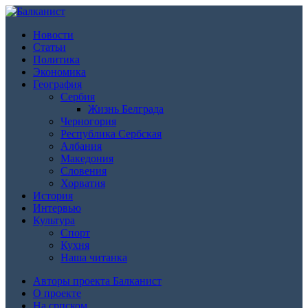
Новости
Статьи
Политика
Экономика
География
Сербия
Жизнь Белграда
Черногория
Республика Сербская
Албания
Македония
Словения
Хорватия
История
Интервью
Культура
Спорт
Кухня
Наша читанка
Авторы проекта Балканист
О проекте
На српском