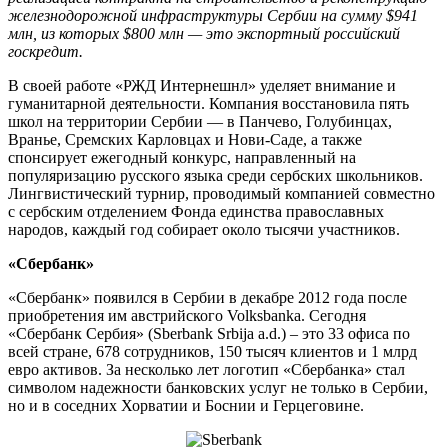
железнодорожной инфраструктуры Сербии на сумму $941
млн, из которых $800 млн — это экспортный российский
госкредит.
В своей работе «РЖД Интернешнл» уделяет внимание и
гуманитарной деятельности. Компания восстановила пять
школ на территории Сербии — в Панчево, Голубинцах,
Вранье, Сремских Карловцах и Нови-Саде, а также
спонсирует ежегодный конкурс, направленный на
популяризацию русского языка среди сербских школьников.
Лингвистический турнир, проводимый компанией совместно
с сербским отделением Фонда единства православных
народов, каждый год собирает около тысячи участников.
«Сбербанк»
«Сбербанк» появился в Сербии в декабре 2012 года после
приобретения им австрийского Volksbanka. Сегодня
«Сбербанк Сербия» (Sberbank Srbija a.d.) – это 33 офиса по
всей стране, 678 сотрудников, 150 тысяч клиентов и 1 млрд
евро активов. За несколько лет логотип «Сбербанка» стал
символом надежности банковских услуг не только в Сербии,
но и в соседних Хорватии и Боснии и Герцеговине.