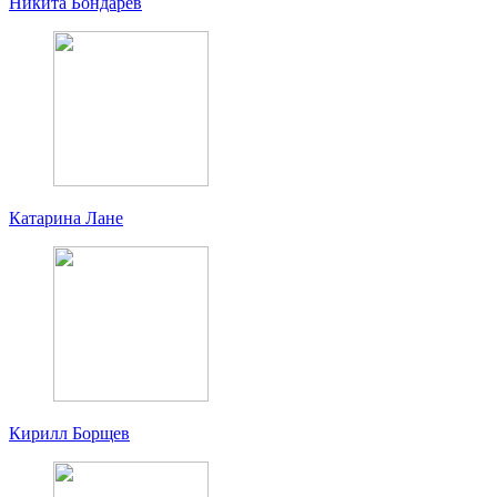
Никита Бондарев
Катарина Лане
Кирилл Борщев