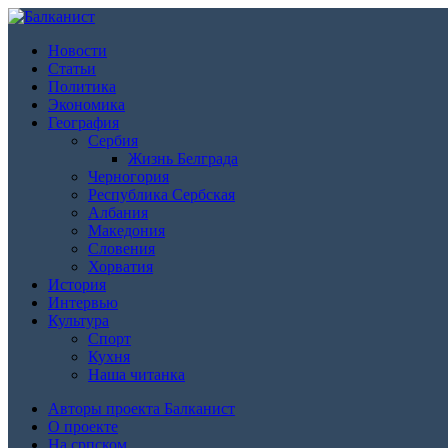
Новости
Статьи
Политика
Экономика
География
Сербия
Жизнь Белграда
Черногория
Республика Сербская
Албания
Македония
Словения
Хорватия
История
Интервью
Культура
Спорт
Кухня
Наша читанка
Авторы проекта Балканист
О проекте
На српском