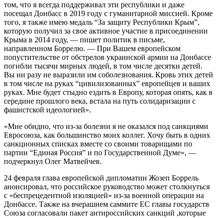
том, что я всегда поддерживал эти республики и даже
посещал Донбасс в 2019 году с гуманитарной миссией. Кроме
того, я также имею медаль “За защиту Республики Крым”,
которую получил за свое активное участие в присоединении
Крыма в 2014 году, — пишет политик в письме,
направленном Боррелю. — При Вашем европейском
попустительстве от обстрелов украинской армии на Донбассе
погибли тысячи мирных людей, в том числе десятки детей.
Вы ни разу не выразили им соболезнования. Кровь этих детей
в том числе на руках “цивилизованных” европейцев и ваших
руках. Мне будет стыдно ездить в Европу, которая опять, как в
середине прошлого века, встала на путь солидаризации с
фашистской идеологией».
«Мне обидно, что из-за болезни я не оказался под санкциями
Евросоюза, как большинство моих коллег. Хочу быть в одних
санкционных списках вместе со своими товарищами по
партии “Единая Россия” и по Государственной Думе», —
подчеркнул Олег Матвейчев.
24 февраля глава европейской дипломатии Жозеп Боррель
анонсировал, что российское руководство может столкнуться
с «беспрецедентной изоляцией» из-за военной операции на
Донбассе. Также на вчерашнем саммите ЕС главы государств
Союза согласовали пакет антироссийских санкций ,которые