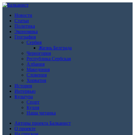
Новости
Статьи
Политика
Экономика
География
Сербия
Жизнь Белграда
Черногория
Республика Сербская
Албания
Македония
Словения
Хорватия
История
Интервью
Культура
Спорт
Кухня
Наша читанка
Авторы проекта Балканист
О проекте
На српском