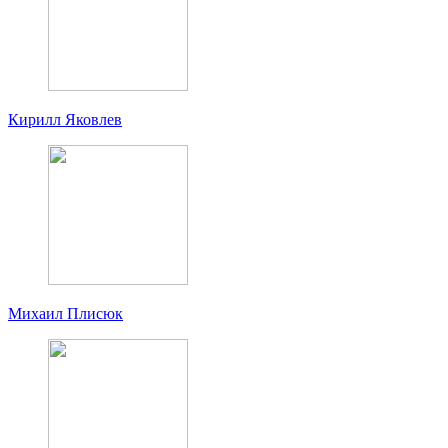
Кирилл Яковлев
Михаил Плисюк