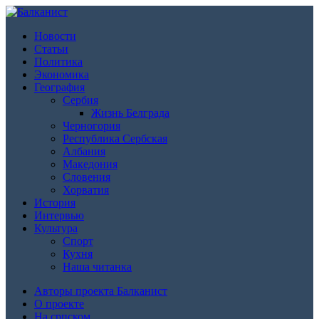
Новости
Статьи
Политика
Экономика
География
Сербия
Жизнь Белграда
Черногория
Республика Сербская
Албания
Македония
Словения
Хорватия
История
Интервью
Культура
Спорт
Кухня
Наша читанка
Авторы проекта Балканист
О проекте
На српском