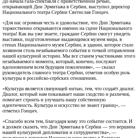
До начала гала-спектакля с приветственной речью,
открывающей Дни Эрмитажа в Сербии, выступил директор
Национального театра Сербии Светислав Гонцич.
«Для нас огромная честь и удовольствие, что Дни Эрмитажа
торжественно открываются именно на сцене Национального
театра! Как вы уже знаете, граждане Сербии смогут увидеть
выставки, подготовленные выдающимся музеем мира, в
стенах Национального музея Сербии, в здании, которое стало
хозяином столь незабываемого события и точкой отправления
нашей культурной истории. Мы все станем участниками этого
незабываемого момента, который, конечно, послужит
вдохновением всем будущим поколениям», — сказал
руководитель главного театра Сербии, отметив особую роль
культуры в российско-сербских отношениях.
«Культура является связующей нитью, тем, что создаёт диалог.
Диалог, который нам показывает наши сходство и различия,
помогает строить и улучшать нашу собственную
идентичность. Культура и искусство не знают границ», —
отметил Гонцич.
«Спасибо всем тем, благодаря кому это событие состоится. И
я должен сказать, что Дни Эрмитажа в Сербии — это вершина
нашей культурной дипломатии и сотрудничества», —
подытожил директор Национального театра в Белграде.