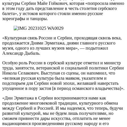
культуры Сербии Майе Гойкович, которая «попросила именно
в этом году дать представление в честь столетия сербского
балета», у истоков которого стояли именно русские
хореографы и танцоры.
«Культурная связь России и Сербии, проходящая сквозь века,
продолжается Днями Эрмитажа, днями главного русского
музея, одного из лучших музеев мира», — подытожил
Александр Дыбаль.
Особую роль России в сербской культуре отметил и министр
труда, занятости, ветеранской и социальной политики Сербии
Никола Селакович. Выступая со сцены, он напомнил, что
«великая русская культура была маяком, указателем и
подспорьем для Сербии новой эпохи, желавшей наверстать
упущенное в пору застоя [в период османского владычества]».
«Дни Эрмитажа в Сербии воспринимаются нами как
продолжение многовековой традиции, культурного обмена
между Сербией и Россией. И мы надеемся, что теперь, будучи
развитой культурой, мы не будем лишь получателями, но
сможем привнести дары искусства, отплатить не менее
выдающимися произведениями русскому народу и его