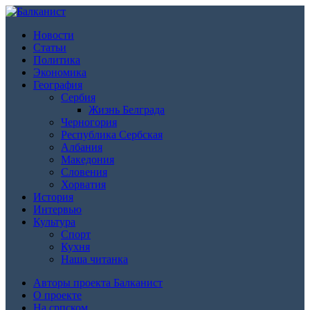
Новости
Статьи
Политика
Экономика
География
Сербия
Жизнь Белграда
Черногория
Республика Сербская
Албания
Македония
Словения
Хорватия
История
Интервью
Культура
Спорт
Кухня
Наша читанка
Авторы проекта Балканист
О проекте
На српском