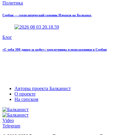
Политика
Сербия — геополитический союзник Израиля на Балканах
Блог
«С тебя 300 динар за кофе»: тарелочницы и пополамщики в Сербии
Авторы проекта Балканист
О проекте
На српском
Video
Telegram