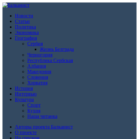
Новости
Статьи
Политика
Экономика
География
Сербия
Жизнь Белграда
Черногория
Республика Сербская
Албания
Македония
Словения
Хорватия
История
Интервью
Культура
Спорт
Кухня
Наша читанка
Авторы проекта Балканист
О проекте
На српском