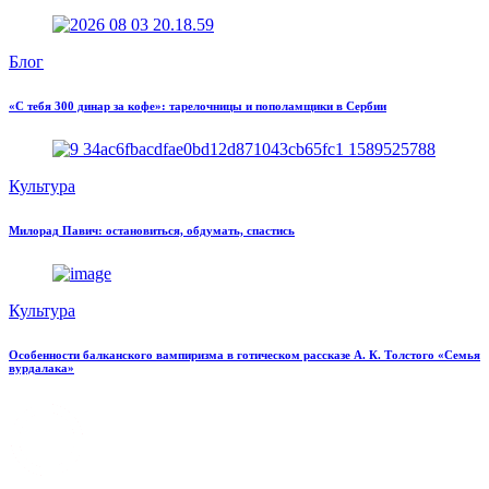
Блог
«С тебя 300 динар за кофе»: тарелочницы и пополамщики в Сербии
Культура
Милорад Павич: остановиться, обдумать, спастись
Культура
Особенности балканского вампиризма в готическом рассказе А. К. Толстого «Семья
вурдалака»