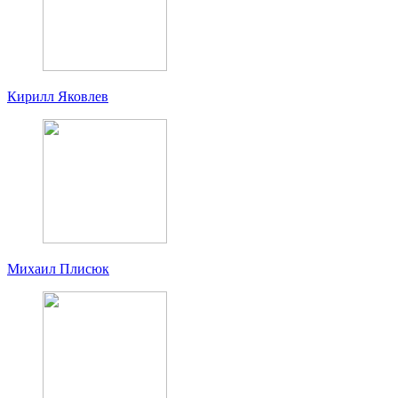
Кирилл Яковлев
Михаил Плисюк