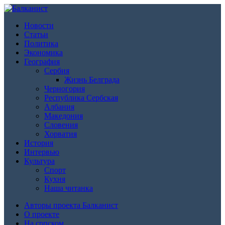
Новости
Статьи
Политика
Экономика
География
Сербия
Жизнь Белграда
Черногория
Республика Сербская
Албания
Македония
Словения
Хорватия
История
Интервью
Культура
Спорт
Кухня
Наша читанка
Авторы проекта Балканист
О проекте
На српском