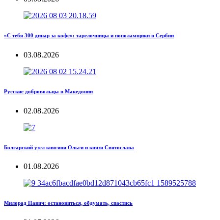
«С тебя 300 динар за кофе»: тарелочницы и пополамщики в Сербии
03.08.2026
Русские добровольцы в Македонии
02.08.2026
Болгарский узел княгини Ольги и князя Святослава
01.08.2026
Милорад Павич: остановиться, обдумать, спастись