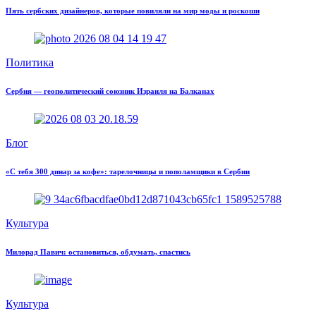
Пять сербских дизайнеров, которые повиляли на мир моды и роскоши
Политика
Сербия — геополитический союзник Израиля на Балканах
Блог
«С тебя 300 динар за кофе»: тарелочницы и пополамщики в Сербии
Культура
Милорад Павич: остановиться, обдумать, спастись
Культура