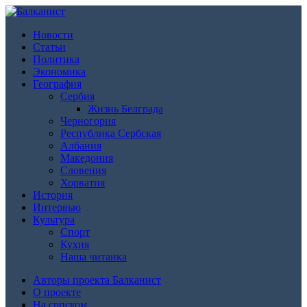
Новости
Статьи
Политика
Экономика
География
Сербия
Жизнь Белграда
Черногория
Республика Сербская
Албания
Македония
Словения
Хорватия
История
Интервью
Культура
Спорт
Кухня
Наша читанка
Авторы проекта Балканист
О проекте
На српском