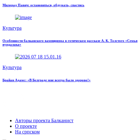
Милорад Павич: остановиться, обдумать, спастись
Культура
Особенности балканского вампиризма в готическом рассказе А. К. Толстого «Семья
вурдалака»
Культура
Брайан Адамс: «В Белграде мне всегда было здорово!»
Авторы проекта Балканист
О проекте
На српском