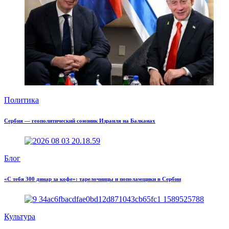
Политика
Сербия — геополитический союзник Израиля на Балканах
Блог
«С тебя 300 динар за кофе»: тарелочницы и пополамщики в Сербии
Культура