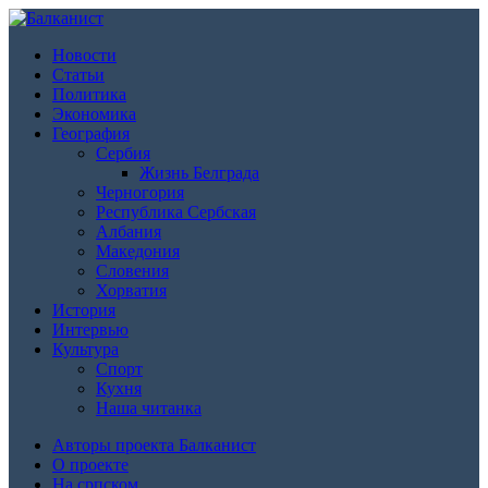
Новости
Статьи
Политика
Экономика
География
Сербия
Жизнь Белграда
Черногория
Республика Сербская
Албания
Македония
Словения
Хорватия
История
Интервью
Культура
Спорт
Кухня
Наша читанка
Авторы проекта Балканист
О проекте
На српском