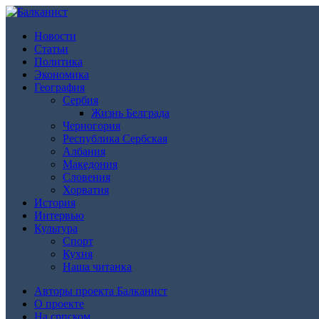
Новости
Статьи
Политика
Экономика
География
Сербия
Жизнь Белграда
Черногория
Республика Сербская
Албания
Македония
Словения
Хорватия
История
Интервью
Культура
Спорт
Кухня
Наша читанка
Авторы проекта Балканист
О проекте
На српском