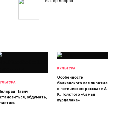
Виктор Бобров
КУЛЬТУРА
Особенности
балканского вампиризма
УЛЬТУРА
в готическом рассказе А.
илорад Павич:
К. Толстого «Семья
становиться, обдумать,
вурдалака»
пастись