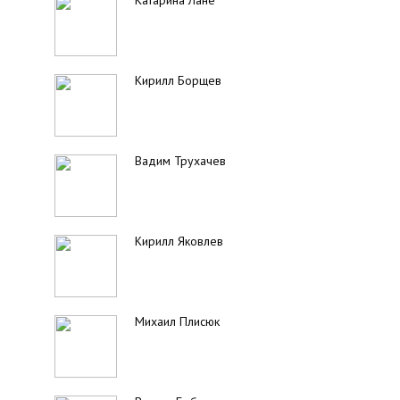
Катарина Лане
Кирилл Борщев
Вадим Трухачев
Кирилл Яковлев
Михаил Плисюк