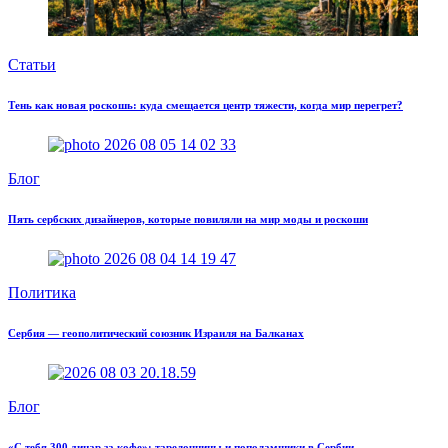
Статьи
Тень как новая роскошь: куда смещается центр тяжести, когда мир перегрет?
Блог
Пять сербских дизайнеров, которые повиляли на мир моды и роскоши
Политика
Сербия — геополитический союзник Израиля на Балканах
Блог
«С тебя 300 динар за кофе»: тарелочницы и пополамщики в Сербии