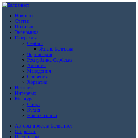
Новости
Статьи
Политика
Экономика
География
Сербия
Жизнь Белграда
Черногория
Республика Сербская
Албания
Македония
Словения
Хорватия
История
Интервью
Культура
Спорт
Кухня
Наша читанка
Авторы проекта Балканист
О проекте
На српском