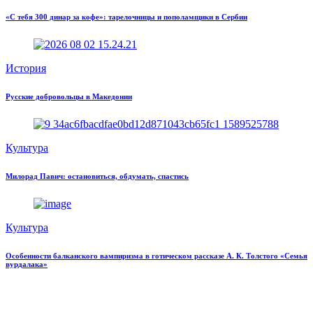
«С тебя 300 динар за кофе»: тарелочницы и пополамщики в Сербии
История
Русские добровольцы в Македонии
Культура
Милорад Павич: остановиться, обдумать, спастись
Культура
Особенности балканского вампиризма в готическом рассказе А. К. Толстого «Семья
вурдалака»