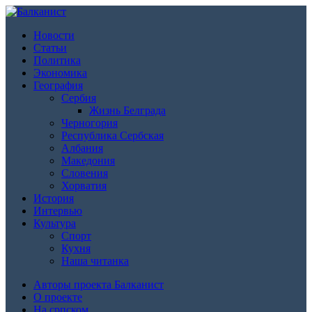
Новости
Статьи
Политика
Экономика
География
Сербия
Жизнь Белграда
Черногория
Республика Сербская
Албания
Македония
Словения
Хорватия
История
Интервью
Культура
Спорт
Кухня
Наша читанка
Авторы проекта Балканист
О проекте
На српском