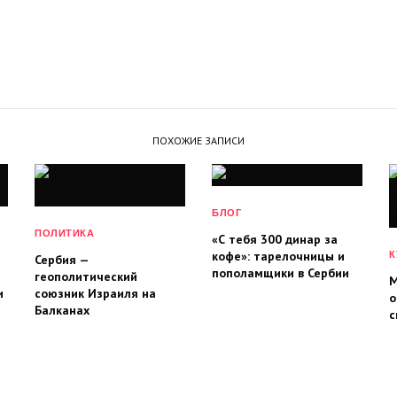
ПОХОЖИЕ ЗАПИСИ
БЛОГ
ПОЛИТИКА
«С тебя 300 динар за
кофе»: тарелочницы и
К
Сербия —
пополамщики в Сербии
геополитический
М
и
союзник Израиля на
о
Балканах
с