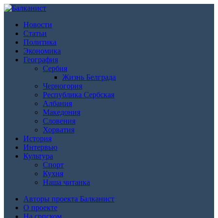
Новости
Статьи
Политика
Экономика
География
Сербия
Жизнь Белграда
Черногория
Республика Сербская
Албания
Македония
Словения
Хорватия
История
Интервью
Культура
Спорт
Кухня
Наша читанка
Авторы проекта Балканист
О проекте
На српском