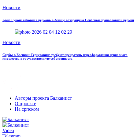
Новости
Арно Гуйон: соборная церковь в Зенице возвращена Сербской православной церкви
Новости
Сербы в Боснии и Герцеговине требуют прекратить переоформления церковного
имущества в государственную собственность
Авторы проекта Балканист
О проекте
На српском
Video
Telegram