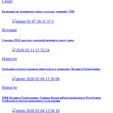
Спорт
Балканцы на чемпионате мира: солдаты, терпение, VAR
История
Сараево-1914: выстрел, который переписал карту мира
Новости
Германия остается главным инвестором в экономику Боснии и Герцеговины
Новости
ЦИК Боснии и Герцеговины: Синиша Каран избран президентом Республики
Сербской по итогам повторного голосования