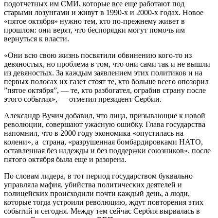
подотчетных им СМИ, которые все еще работают под
старыми лозунгами и живут в 1990-х и 2000-х годах. Новое
«пятое октября» нужно тем, кто по-прежнему живет в
прошлом: они верят, что беспорядки могут помочь им
вернуться к власти.
«Они всю свою жизнь посвятили обвинению кого-то из
девяностых, но проблема в том, что они сами так и не вышли
из девяностых. За каждым заявлением этих политиков и на
первых полосах их газет стоят те, кто больше всего опозорил
”пятое октября”, — те, кто разбогател, ограбив страну после
этого события», — отметил президент Сербии.
Александр Вучич добавил, что лица, призывающие к новой
революции, совершают ​​ужасную ошибку. Глава государства
напомнил, что в 2000 году экономика «опустилась на
колени», а страна, «разрушенная бомбардировками НАТО,
оставленная без надежды и без поддержки союзников», после
пятого октября была еще и разорена.
По словам лидера, в тот период государством буквально
управляла мафия, убийства политических деятелей и
полицейских происходили почти каждый день, а люди,
которые тогда устроили революцию, ждут повторения этих
событий и сегодня. Между тем сейчас Сербия вырвалась в