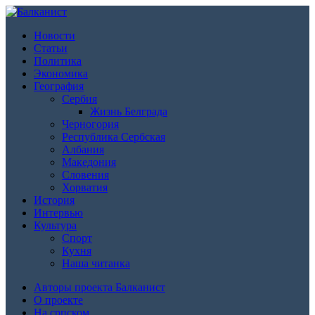
Новости
Статьи
Политика
Экономика
География
Сербия
Жизнь Белграда
Черногория
Республика Сербская
Албания
Македония
Словения
Хорватия
История
Интервью
Культура
Спорт
Кухня
Наша читанка
Авторы проекта Балканист
О проекте
На српском