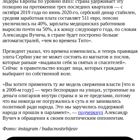
лидеры Европы по уровню ВВП: страна удерживает эту
позицию на протяжении трех последних кварталов — с
октября 2019 года по июнь 2020-го, сербский динар стабилен,
средняя заработная плата составляет 511 евро, пенсии
увеличились на 40%, зарплаты медицинских работников
выросли почти на 50%, а к концу следующего года, по словам
Александра Вучича, в стране будет построено больше
автомагистралей, «чем во времена Тито».
Президент указал, что времена изменились, и теперь правящая
элита Сербии уже не может состоять из магнатов и послов,
которые раньше «выдавали себя за святых и спасителей».
Сейчас в правительство входят лица, которых граждане
выбирают по собственной воле.
«Вы хотите применить ту ​​же модель свержения власти [что и
в 2000-м году] — через беспорядки на улицах, устроенные на
деньги олигархов внутри страны и за ее пределами, потому
что вы никогда не погружались в суть и не занимались
политикой ради народа. Это
мы
заручились поддержкой
народа и прошли в парламент», —
подчеркнул
Александр
Вучич в обращении к своим политическим оппонентам.
Фото: instagram / buducnostsrbijeav