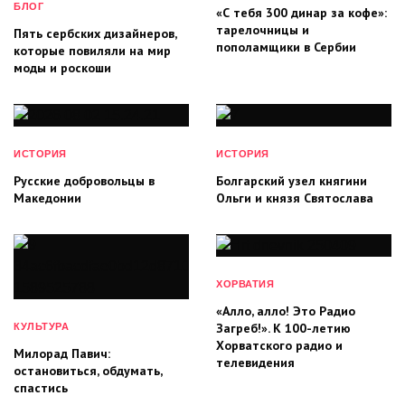
БЛОГ
«С тебя 300 динар за кофе»:
тарелочницы и
Пять сербских дизайнеров,
пополамщики в Сербии
которые повиляли на мир
моды и роскоши
ИСТОРИЯ
ИСТОРИЯ
Русские добровольцы в
Болгарский узел княгини
Македонии
Ольги и князя Святослава
ХОРВАТИЯ
«Алло, алло! Это Радио
Загреб!». К 100-летию
КУЛЬТУРА
Хорватского радио и
Милорад Павич:
телевидения
остановиться, обдумать,
спастись