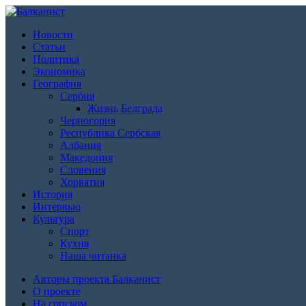
Новости
Статьи
Политика
Экономика
География
Сербия
Жизнь Белграда
Черногория
Республика Сербская
Албания
Македония
Словения
Хорватия
История
Интервью
Культура
Спорт
Кухня
Наша читанка
Авторы проекта Балканист
О проекте
На српском