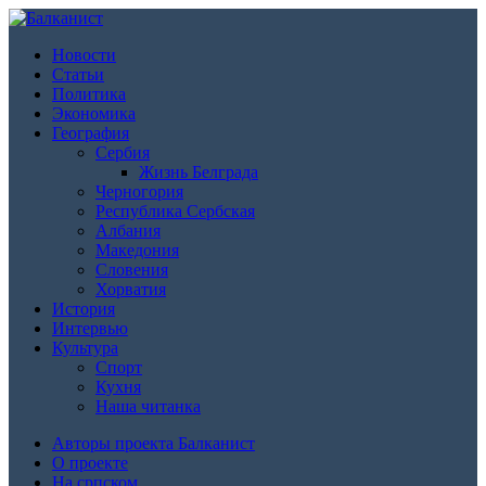
Новости
Статьи
Политика
Экономика
География
Сербия
Жизнь Белграда
Черногория
Республика Сербская
Албания
Македония
Словения
Хорватия
История
Интервью
Культура
Спорт
Кухня
Наша читанка
Авторы проекта Балканист
О проекте
На српском